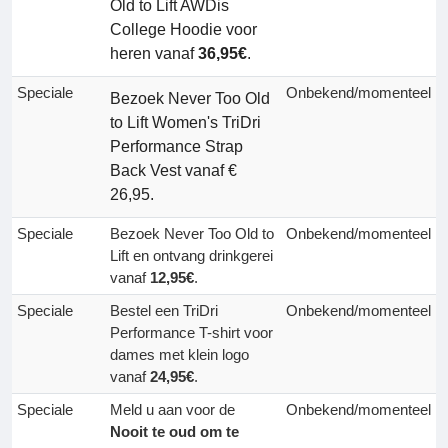
Old to Lift AWDis
College Hoodie voor
heren vanaf
36,95€
.
Speciale
Onbekend/momenteel
Bezoek Never Too Old
to Lift Women's TriDri
Performance Strap
Back Vest vanaf €
26,95.
Speciale
Bezoek Never Too Old to
Onbekend/momenteel
Lift en ontvang drinkgerei
vanaf
12,95€
.
Speciale
Bestel een TriDri
Onbekend/momenteel
Performance T-shirt voor
dames met klein logo
vanaf
24,95€
.
Speciale
Meld u aan voor de
Onbekend/momenteel
Nooit te oud om te