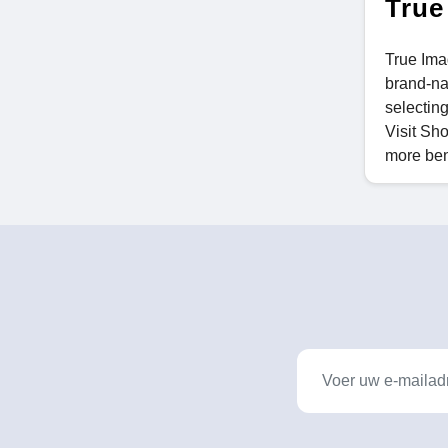
True
True Imag
brand-nam
selecting
Visit Sh
more ben