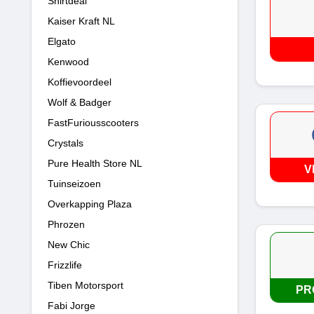
Shirtdeal
Kaiser Kraft NL
Elgato
Kenwood
Koffievoordeel
Wolf & Badger
FastFuriousscooters
Crystals
Pure Health Store NL
V
Tuinseizoen
Overkapping Plaza
Phrozen
New Chic
Frizzlife
Tiben Motorsport
PR
Fabi Jorge