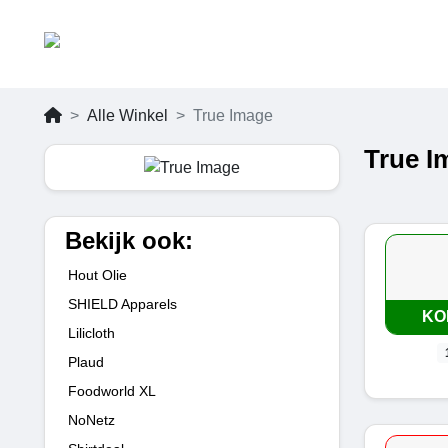
Alle Winkel
True Image
True I
Bekijk ook:
Hout Olie
SHIELD Apparels
KO
Lilicloth
Plaud
Foodworld XL
NoNetz