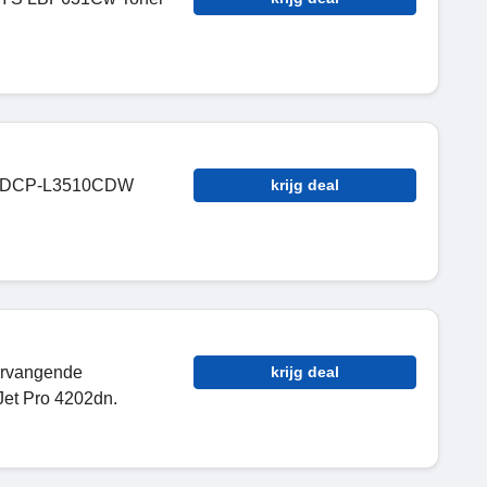
her DCP-L3510CDW
krijg deal
ervangende
krijg deal
Jet Pro 4202dn.