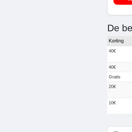
De be
Korting
40€
40€
Gratis
20€
10€