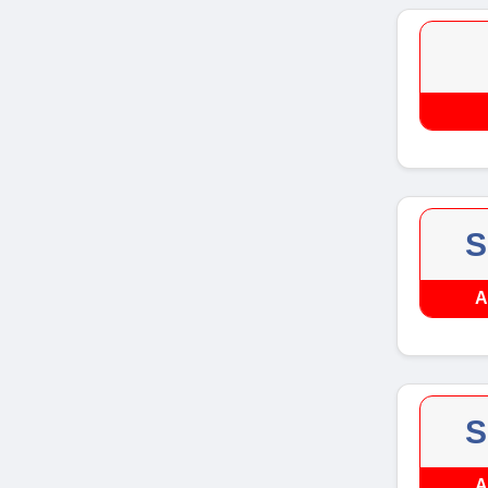
S
A
S
A