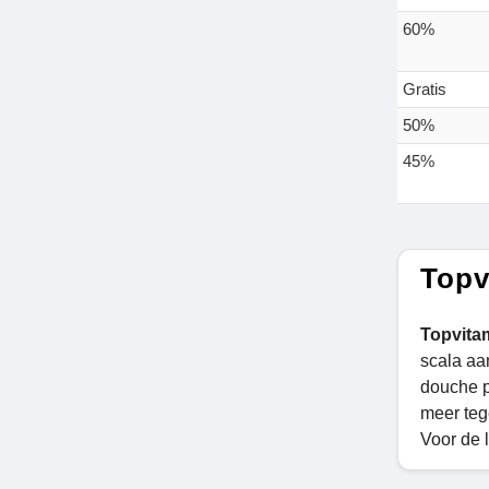
60%
Gratis
50%
45%
Topv
Topvita
scala aan
douche p
meer teg
Voor de 