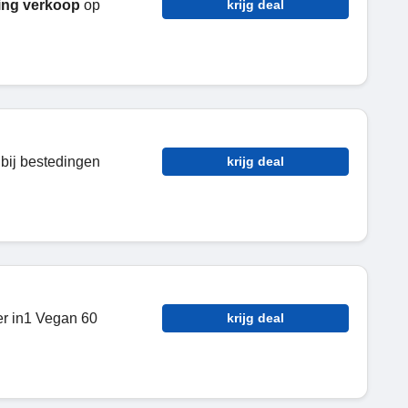
ting verkoop
op
krijg deal
bij bestedingen
krijg deal
r in1 Vegan 60
krijg deal