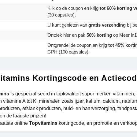
Klik op de coupon en krijg
tot 60% korting 
(30 capsules).
U kunt genieten van
gratis verzending
bij b
Ontdek hier en pak
50% korting
op Meer in1
Ontgrendel de coupon en krijg
tot 45% korti
GPH (100 capsules).
itamins Kortingscode en Actieco
mins
is gespecialiseerd in topkwaliteit super merken vitaminen
 vitamine A tot K, mineralen zoals ijzer, kalium, calcium, natrium
roducten, afslank producten, huid- en haarverzorging, tandpas
en de laagste prijzen!
laatste online
Topvitamins
kortingcode, en promotie en verkoo