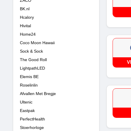
ZACO
BK.nl
Hcalory
Hivital
Home24
Coco Moon Hawaii
Sock & Sock
The Good Roll
V
LightpathLED
Elemis BE
Roselinlin
Afvallen Met Bregje
Ultenic
Eastpak
PerfectHealth
Stoerhorloge