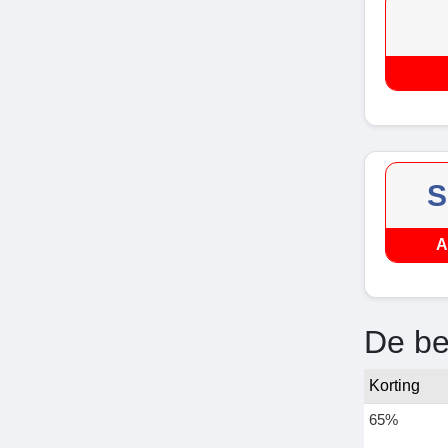
S
A
De be
Korting
65%