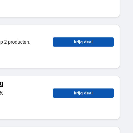
p 2 producten.
krijg deal
ng
4%
krijg deal