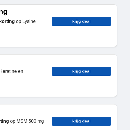
ing
korting
op Lysine
krijg deal
 Keratine en
krijg deal
rting
op MSM 500 mg
krijg deal