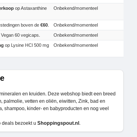
verkoop
op Astaxanthine
Onbekend/momenteel
estedingen boven de
€60
.
Onbekend/momenteel
 Vegan 60 vegicaps.
Onbekend/momenteel
ng
op Lysine HCl 500 mg
Onbekend/momenteel
de
, mineralen en kruiden. Deze webshop biedt een breed
, palmolie, vetten en oliën, eiwitten, Zink, bad en
ta, shampoo, kinder- en babyproducten en nog veel
p deals bezoekt u
Shoppingspout.nl
.