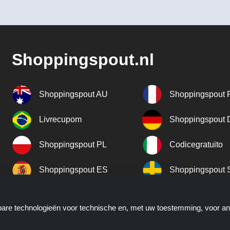
Shoppingspout.nl
Shoppingspout AU
Shoppingspout 
Livrecupom
Shoppingspout
Shoppingspout PL
Codicegratuito
Shoppingspout ES
Shoppingspout 
Shoppingspout UK
Shoppingspout 
kbare technologieën voor technische en, met uw toestemming, voor a
Shoppingspout NO