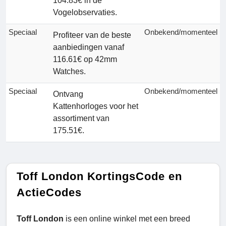
104.83€ in de
Vogelobservaties.
Speciaal
Onbekend/momenteel
Profiteer van de beste
aanbiedingen vanaf
116.61€ op 42mm
Watches.
Speciaal
Onbekend/momenteel
Ontvang
Kattenhorloges voor het
assortiment van
175.51€.
Toff London KortingsCode en
ActieCodes
Toff London
is een online winkel met een breed