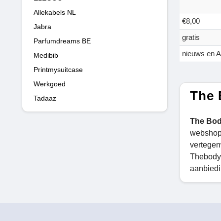
Allekabels NL
€8,00
Jabra
gratis
Parfumdreams BE
nieuws en A
Medibib
Printmysuitcase
Werkgoed
The 
Tadaaz
The Bo
webshops
vertegen
Thebody
aanbiedi