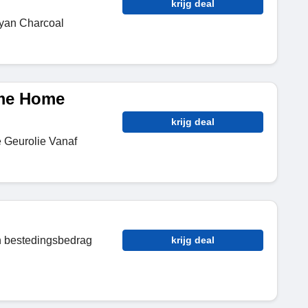
krijg deal
ayan Charcoal
yme Home
krijg deal
 Geurolie Vanaf
n bestedingsbedrag
krijg deal