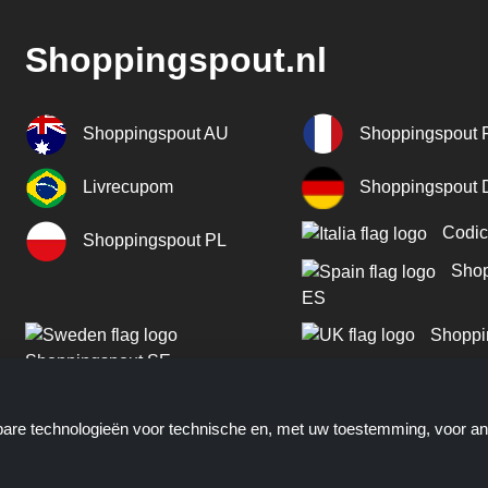
Shoppingspout.nl
Shoppingspout AU
Shoppingspout 
Livrecupom
Shoppingspout
Codic
Shoppingspout PL
Shop
ES
Shoppi
Shoppingspout SE
Shoppingspout PT
kbare technologieën voor technische en, met uw toestemming, voor a
Shoppingspout NO