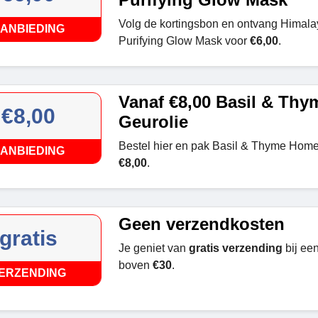
Volg de kortingsbon en ontvang Himal
ANBIEDING
Purifying Glow Mask voor
€6,00
.
Vanaf €8,00 Basil & Th
€8,00
Geurolie
Bestel hier en pak Basil & Thyme Home
ANBIEDING
€8,00
.
Geen verzendkosten
gratis
Je geniet van
gratis verzending
bij ee
boven
€30
.
ERZENDING