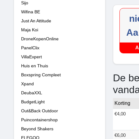
Sijo
Wifina BE
ni
Just An Attitude
Maja Koi
Aa
DroneKopenOnline
A
PanelClix
VillaExpert
Huis en Thuis
Boxspring Compleet
De be
Xpand
vand
DeubaXXL
BudgetLight
Korting
Out&Back Outdoor
€4,00
Puincontainershop
Beyond Shakers
€6,00
ELEGOO