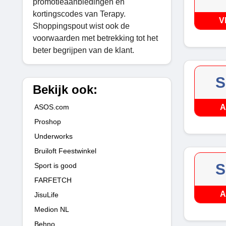
promotieaanbiedingen en
kortingscodes van Terapy.
V
Shoppingspout wist ook de
voorwaarden met betrekking tot het
beter begrijpen van de klant.
S
Bekijk ook:
ASOS.com
A
Proshop
Underworks
Bruiloft Feestwinkel
S
Sport is good
FARFETCH
A
JisuLife
Medion NL
Behno