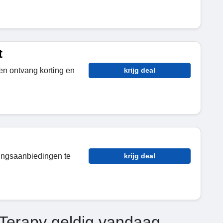
t
en ontvang korting en
krijg deal
tingsaanbiedingen te
krijg deal
 Terapy geldig vandaag