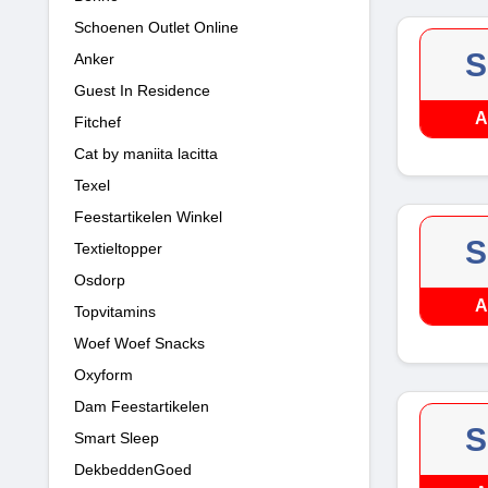
Schoenen Outlet Online
S
Anker
Guest In Residence
A
Fitchef
Cat by maniita lacitta
Texel
Feestartikelen Winkel
S
Textieltopper
Osdorp
A
Topvitamins
Woef Woef Snacks
Oxyform
Dam Feestartikelen
S
Smart Sleep
DekbeddenGoed