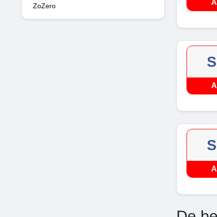
A
ZoZero
S
A
S
A
De be