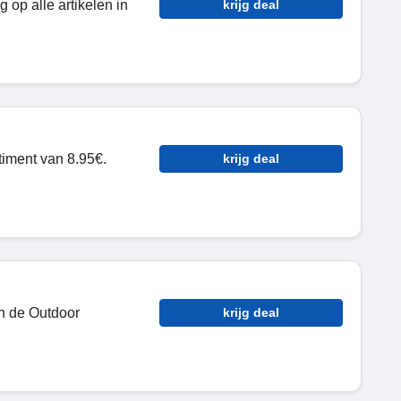
 op alle artikelen in
krijg deal
iment van 8.95€.
krijg deal
n de Outdoor
krijg deal