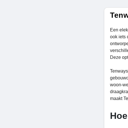
Tenw
Een elekt
ook iets
ontworpe
verschil
Deze opt
Tenways 
gebouwd 
woon-wer
draagkra
maakt Te
Hoe