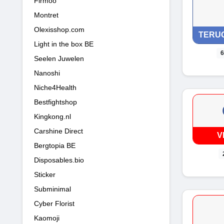
Firmoo
Montret
Olexisshop.com
TERU
Light in the box BE
6
Seelen Juwelen
Nanoshi
Niche4Health
Bestfightshop
Kingkong.nl
Carshine Direct
V
Bergtopia BE
Disposables.bio
Sticker
Subminimal
Cyber Florist
Kaomoji