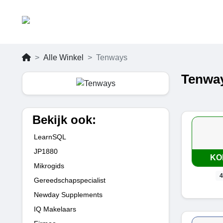
Alle Winkel
Tenways
Tenway
Bekijk ook:
LearnSQL
JP1880
KO
Mikrogids
4
Gereedschapspecialist
Newday Supplements
IQ Makelaars