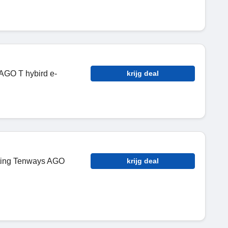
g
AGO T hybird e-
krijg deal
rting Tenways AGO
krijg deal