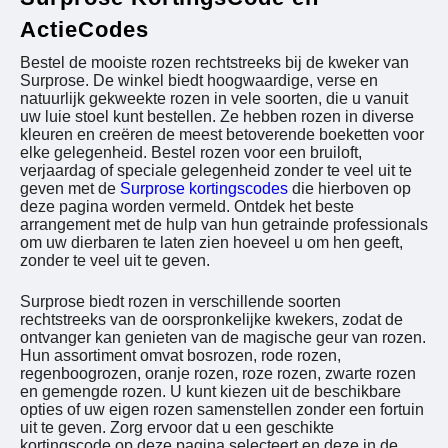
ActieCodes
Bestel de mooiste rozen rechtstreeks bij de kweker van
Surprose. De winkel biedt hoogwaardige, verse en
natuurlijk gekweekte rozen in vele soorten, die u vanuit
uw luie stoel kunt bestellen. Ze hebben rozen in diverse
kleuren en creëren de meest betoverende boeketten voor
elke gelegenheid. Bestel rozen voor een bruiloft,
verjaardag of speciale gelegenheid zonder te veel uit te
geven met de
Surprose kortingscodes
die hierboven op
deze pagina worden vermeld. Ontdek het beste
arrangement met de hulp van hun getrainde professionals
om uw dierbaren te laten zien hoeveel u om hen geeft,
zonder te veel uit te geven.
Surprose biedt rozen in verschillende soorten
rechtstreeks van de oorspronkelijke kwekers, zodat de
ontvanger kan genieten van de magische geur van rozen.
Hun assortiment omvat bosrozen, rode rozen,
regenboogrozen, oranje rozen, roze rozen, zwarte rozen
en gemengde rozen. U kunt kiezen uit de beschikbare
opties of uw eigen rozen samenstellen zonder een fortuin
uit te geven. Zorg ervoor dat u een geschikte
kortingscode op deze pagina selecteert en deze in de