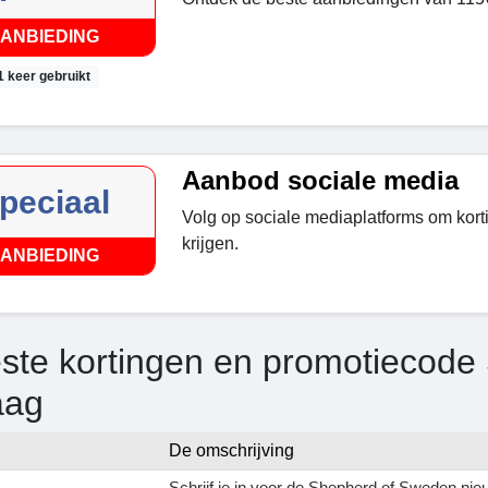
ANBIEDING
1 keer gebruikt
Aanbod sociale media
peciaal
Volg op sociale mediaplatforms om kor
krijgen.
ANBIEDING
ste kortingen en promotiecode
aag
De omschrijving
Schrijf je in voor de Shepherd of Sweden ni