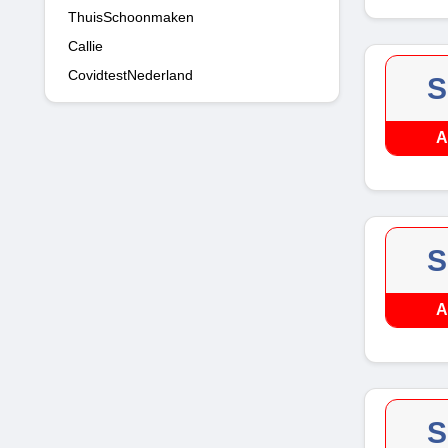
ThuisSchoonmaken
Callie
CovidtestNederland
S
A
S
A
S