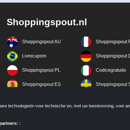
Shoppingspout.nl
Shoppingspout AU
Shoppingspout 
Livrecupom
Shoppingspout
Shoppingspout PL
Codicegratuito
Shoppingspout ES
Shoppingspout 
Shoppingspout UK
Shoppingspout 
kbare technologieën voor technische en, met uw toestemming, voor a
Shoppingspout NO
artners: :