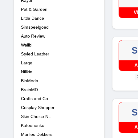
Rayon
Pet & Garden
V
Little Dance
Simspeelgoed
Auto Review
Walibi
S
Styled Leather
Large
A
Nillkin
BioModa
BrainMD
Crafts and Co
Cosplay Shopper
S
Skin Choice NL
Katoenenko
A
Marlies Dekkers