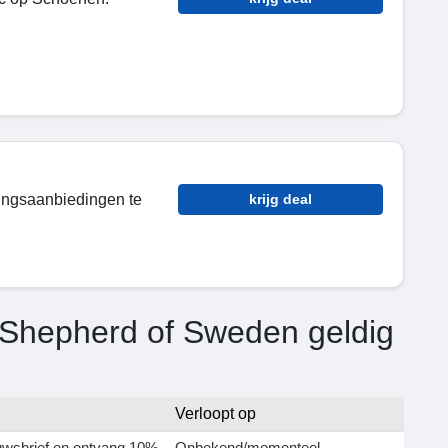
tingsaanbiedingen te
krijg deal
 Shepherd of Sweden geldig
Verloopt op
euwsbrief en ontvang 10%
Onbekend/momenteel