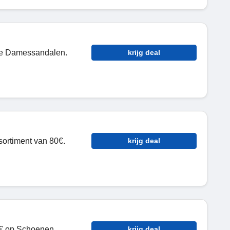
de Damessandalen.
krijg deal
ortiment van 80€.
krijg deal
€ op Schoenen.
krijg deal