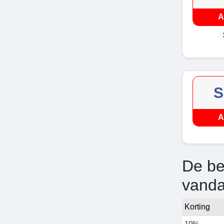
A
S
A
De be
vand
Korting
10%