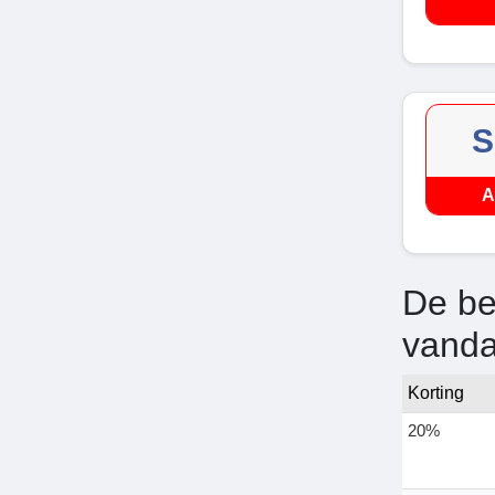
S
A
De be
vand
Korting
20%