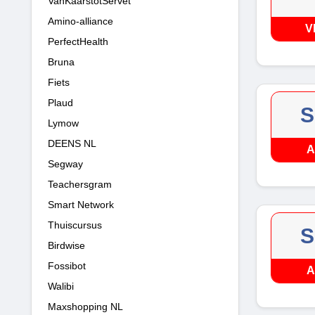
VanKaarstotServet
Amino-alliance
V
PerfectHealth
Bruna
Fiets
Plaud
S
Lymow
DEENS NL
A
Segway
Teachersgram
Smart Network
Thuiscursus
S
Birdwise
Fossibot
A
Walibi
Maxshopping NL