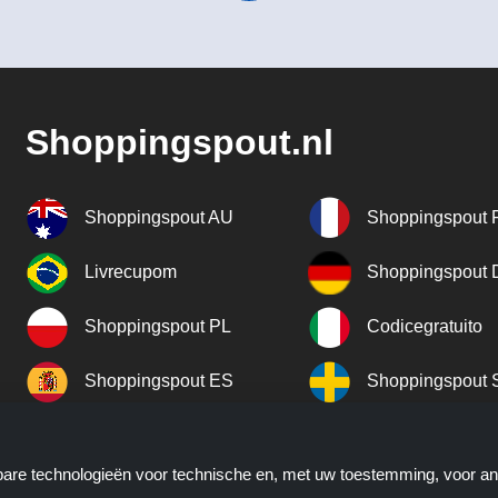
Shoppingspout.nl
Shoppingspout AU
Shoppingspout 
Livrecupom
Shoppingspout
Shoppingspout PL
Codicegratuito
Shoppingspout ES
Shoppingspout 
Shoppingspout UK
Shoppingspout 
kbare technologieën voor technische en, met uw toestemming, voor a