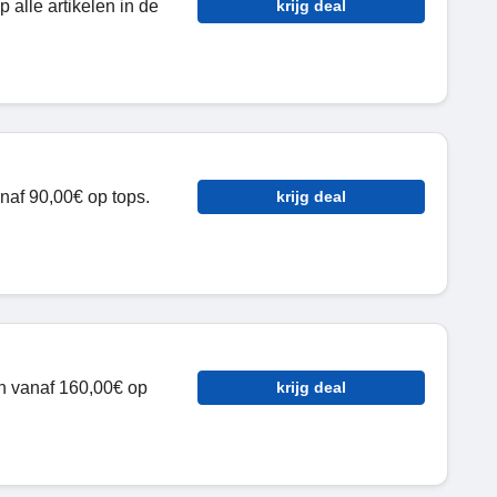
 alle artikelen in de
krijg deal
anaf 90,00€
op tops.
krijg deal
en vanaf 160,00€ op
krijg deal