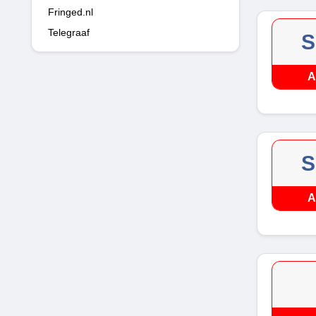
Fringed.nl
Telegraaf
S
A
S
A