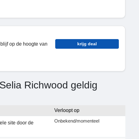
blijf op de hoogte van
krijg deal
Selia Richwood geldig
Verloopt op
Onbekend/momenteel
ele site door de