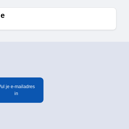
de
ul je e-mailadres
in