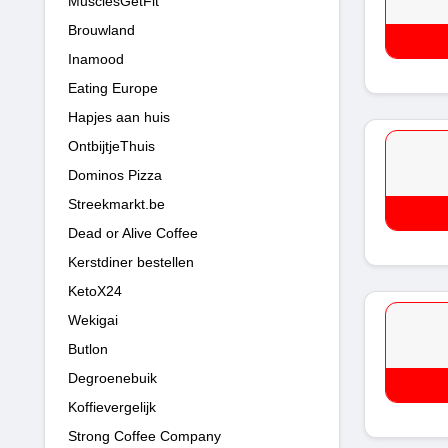
MusclesGetFit
Brouwland
Inamood
Eating Europe
Hapjes aan huis
OntbijtjeThuis
Dominos Pizza
Streekmarkt.be
Dead or Alive Coffee
Kerstdiner bestellen
KetoX24
Wekigai
Butlon
Degroenebuik
Koffievergelijk
Strong Coffee Company