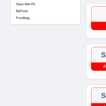
Saus Met Pit
ByFood
Foodbag
S
A
S