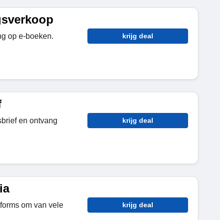
gsverkoop
ng op e-boeken.
krijg deal
f
sbrief en ontvang
krijg deal
ia
forms om van vele
krijg deal