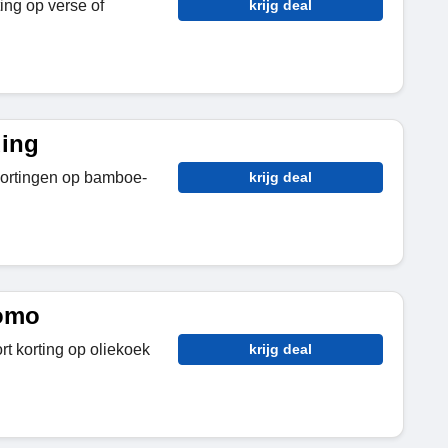
ing op verse of
krijg deal
ding
kortingen op bamboe-
krijg deal
romo
t korting op oliekoek
krijg deal