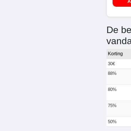
A
De be
vand
Korting
30€
88%
80%
75%
50%