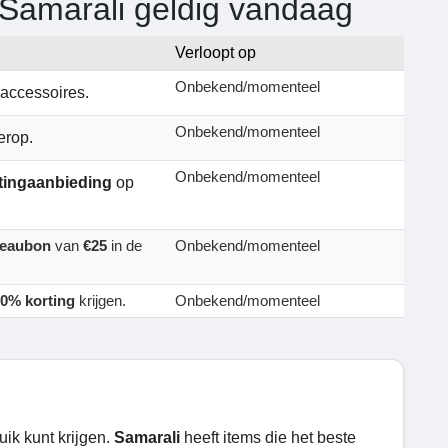
 Samarali geldig vandaag
Verloopt op
Onbekend/momenteel
accessoires.
Onbekend/momenteel
erop.
Onbekend/momenteel
tingaanbieding
op
eaubon
van
€25
in de
Onbekend/momenteel
0% korting
krijgen.
Onbekend/momenteel
uik kunt krijgen.
Samarali
heeft items die het beste