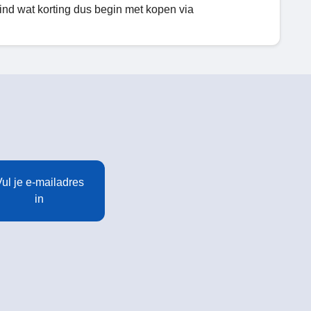
Vind wat korting dus begin met kopen via
ul je e-mailadres
in