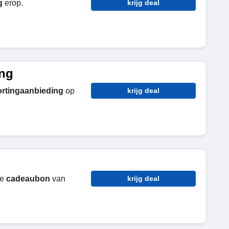
g
erop.
krijg deal
ing
rtingaanbieding
op
krijg deal
ke
cadeaubon
van
krijg deal