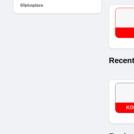
60plusplaza
Recent
KO