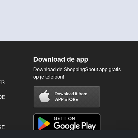
Download de app
Download de ShoppingSpout app gratis
op je telefoon!
FR
 DE
SE