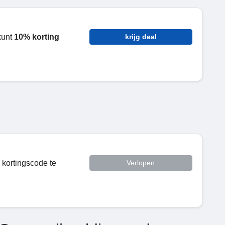
kunt
10% korting
krijg deal
 kortingscode te
Verlopen