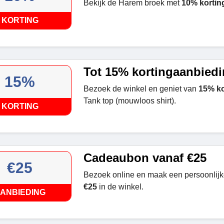
Bekijk de Harem broek met
10% kortin
KORTING
Tot 15% kortingaanbied
15%
Bezoek de winkel en geniet van
15% ko
Tank top (mouwloos shirt).
KORTING
Cadeaubon vanaf €25
€25
Bezoek online en maak een persoonlij
€25
in de winkel.
ANBIEDING