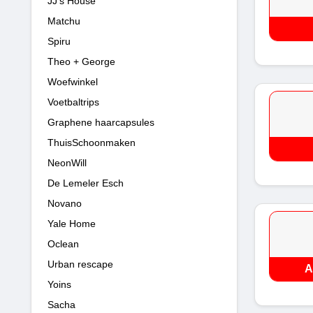
JJ's House
Matchu
Spiru
Theo + George
Woefwinkel
Voetbaltrips
Graphene haarcapsules
ThuisSchoonmaken
NeonWill
De Lemeler Esch
Novano
Yale Home
Oclean
Urban rescape
A
Yoins
Sacha