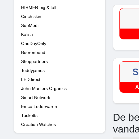
HIRMER big & tall
Cinch skin
SupMedi
Kalisa
OneDayOnly
Boerenbond
Shoppartners
S
Teddyjames
LEDdirect
A
John Masters Organics
Smart Network
Emco Lederwaren
De be
Tucketts
Creation Watches
vand