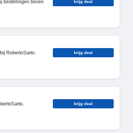
ij bestellingen boven
krijg deal
 bij RobertoSarto.
krijg deal
obertoSarto.
krijg deal