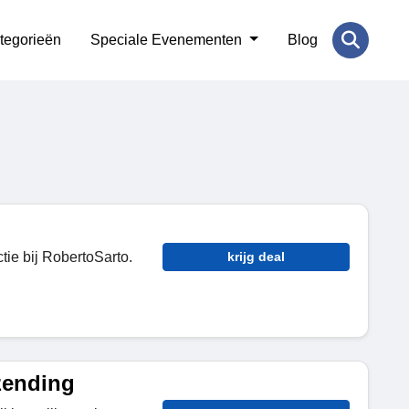
tegorieën
Speciale Evenementen
Blog
tie bij RobertoSarto.
krijg deal
zending