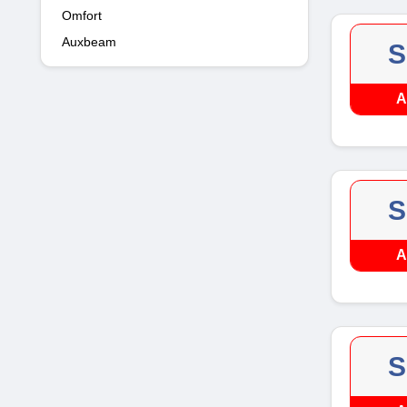
Omfort
Auxbeam
S
A
S
A
S