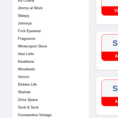
Ed Charly
Jimmy at Work
V
Sleepy
Johnnys
Fork Eyewear
Fragrance
S
Wintersport Store
Veel Liefs
A
Kwalitaria
Woodestic
Vonroc
Dickies Life
S
Shehds
Zima Space
A
Sock & Sock
Constantina Vintage