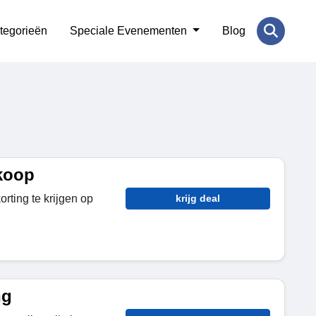
tegorieën
Speciale Evenementen
Blog
koop
rting te krijgen op
krijg deal
ng