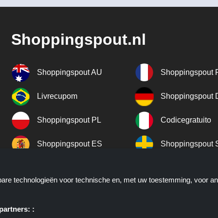
Shoppingspout.nl
Shoppingspout AU
Shoppingspout 
Livrecupom
Shoppingspout
Shoppingspout PL
Codicegratuito
Shoppingspout ES
Shoppingspout 
Shoppingspout UK
Shoppingspout 
kbare technologieën voor technische en, met uw toestemming, voor a
Shoppingspout NO
artners: :