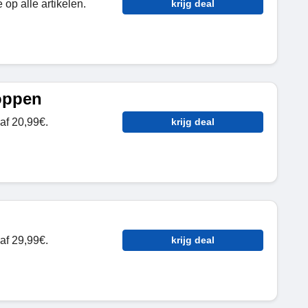
op alle artikelen.
krijg deal
oppen
af 20,99€.
krijg deal
af 29,99€.
krijg deal