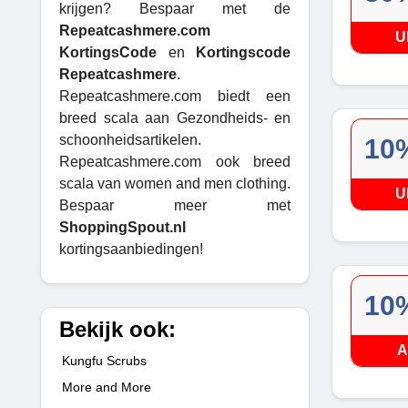
krijgen? Bespaar met de
Repeatcashmere.com
U
KortingsCode
en
Kortingscode
Repeatcashmere
.
Repeatcashmere.com biedt een
breed scala aan Gezondheids- en
schoonheidsartikelen.
10%
Repeatcashmere.com ook breed
scala van women and men clothing.
U
Bespaar meer met
ShoppingSpout.nl
kortingsaanbiedingen!
10%
Bekijk ook:
A
Kungfu Scrubs
More and More