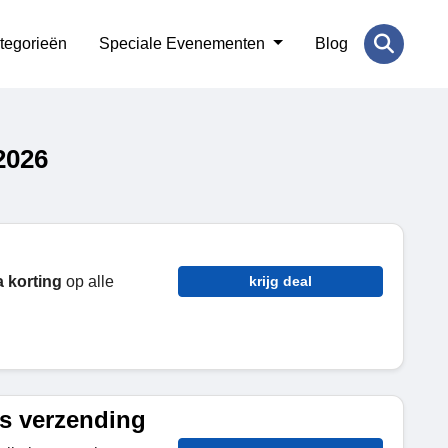
tegorieën
Speciale Evenementen
Blog
2026
 korting
op alle
krijg deal
is verzending