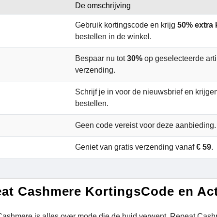
De omschrijving
Gebruik kortingscode en krijg
50% extra 
bestellen in de winkel.
Bespaar nu tot
30%
op geselecteerde arti
verzending.
Schrijf je in voor de nieuwsbrief en krijg
bestellen.
Geen code vereist voor deze aanbieding
Geniet van gratis verzending vanaf
€ 59
.
at Cashmere KortingsCode en Ac
ashmere is alles over mode die de huid verwent. Repeat Cashm