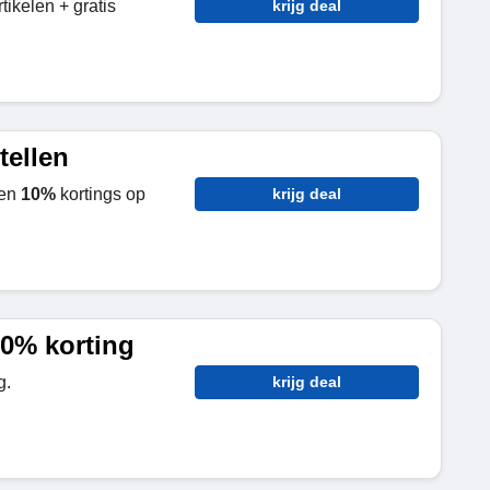
ikelen + gratis
krijg deal
tellen
gen
10%
kortings op
krijg deal
10% korting
g.
krijg deal