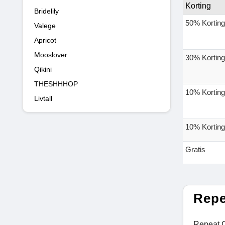
Korting
Bridelily
50% Korting
Valege
Apricot
Mooslover
30% Korting
Qikini
THESHHHOP
10% Korting
Livtall
10% Korting
Gratis
Repe
Repeat C