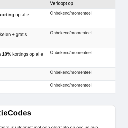
Verloopt op
Onbekend/momenteel
korting
op alle
Onbekend/momenteel
kelen + gratis
Onbekend/momenteel
en
10%
kortings op alle
Onbekend/momenteel
.
Onbekend/momenteel
tieCodes
ere is uitgerust met een elegante en exclusieve