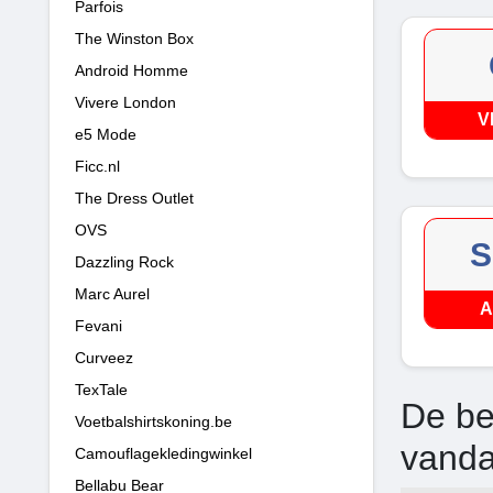
Parfois
The Winston Box
Android Homme
Vivere London
V
e5 Mode
Ficc.nl
The Dress Outlet
OVS
S
Dazzling Rock
Marc Aurel
A
Fevani
Curveez
TexTale
De be
Voetbalshirtskoning.be
vand
Camouflagekledingwinkel
Bellabu Bear