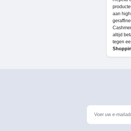
producte
aan high 
geraffin
Cashmere
altijd b
tegen ee
Shoppin