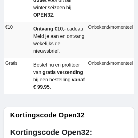
outlet
voor dit fall
winter seizoen bij
OPEN32
.
€10
Onbekend/momenteel
Ontvang €10,
- cadeau
Meld je aan en ontvang
wekelijks de
nieuwsbrief.
Gratis
Onbekend/momenteel
Bestel nu en profiteer
van
gratis verzending
bij een bestelling
vanaf
€ 99,95.
Kortingscode Open32
Kortingscode Open32: