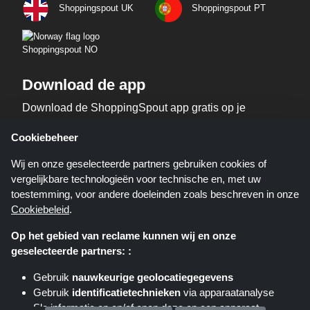
Shoppingspout UK
Shoppingspout PT
Shoppingspout NO
Download de app
Download de ShoppingSpout app gratis op je
telefoon!
Cookiebeheer
Wij en onze geselecteerde partners gebruiken cookies of
vergelijkbare technologieën voor technische en, met uw
toestemming, voor andere doeleinden zoals beschreven in onze
Cookiebeleid
.
Op het gebied van reclame kunnen wij en onze
geselecteerde partners: :
Shoppingspout.nl is een website die u deals, kortingen en kortingscodes
biedt; deze deals of aanbiedingen worden beschikbaar gesteld door
Gebruik
nauwkeurige geolocatiegegevens
verschillende affiliate netwerken. Shoppingspout.nl of zijn medewerkers
Gebruik
identificatietechnieken
via apparaatanalyse
maken geen deel uit van het bestelproces wanneer u een bestelling plaatst
via deze links, zij ontvangen enkel een commissie via deze links/deals.
Sla informatie op en/of open deze op een apparaat