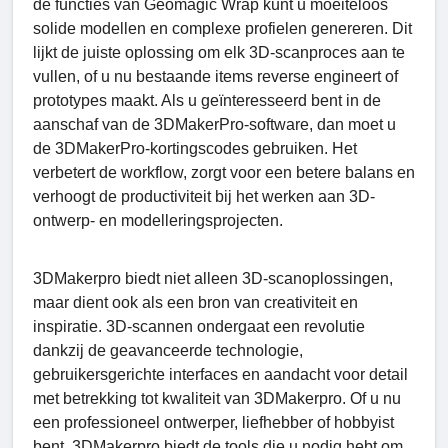
de functies van Geomagic Wrap kunt u moeiteloos
solide modellen en complexe profielen genereren. Dit
lijkt de juiste oplossing om elk 3D-scanproces aan te
vullen, of u nu bestaande items reverse engineert of
prototypes maakt. Als u geïnteresseerd bent in de
aanschaf van de 3DMakerPro-software, dan moet u
de 3DMakerPro-kortingscodes gebruiken. Het
verbetert de workflow, zorgt voor een betere balans en
verhoogt de productiviteit bij het werken aan 3D-
ontwerp- en modelleringsprojecten.
3DMakerpro biedt niet alleen 3D-scanoplossingen,
maar dient ook als een bron van creativiteit en
inspiratie. 3D-scannen ondergaat een revolutie
dankzij de geavanceerde technologie,
gebruikersgerichte interfaces en aandacht voor detail
met betrekking tot kwaliteit van 3DMakerpro. Of u nu
een professioneel ontwerper, liefhebber of hobbyist
bent, 3DMakerpro biedt de tools die u nodig hebt om