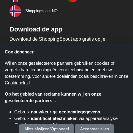
Shoppingspout NO
Download de app
Download de ShoppingSpout app gratis op je
telefoon!
Cookiebeheer
Wij en onze geselecteerde partners gebruiken cookies of
vergelijkbare technologieën voor technische en, met uw
toestemming, voor andere doeleinden zoals beschreven in onze
Cookiebeleid
.
Op het gebied van reclame kunnen wij en onze
geselecteerde partners: :
Shoppingspout.nl is een website die u deals, kortingen en kortingscodes
biedt; deze deals of aanbiedingen worden beschikbaar gesteld door
Gebruik
nauwkeurige geolocatiegegevens
verschillende affiliate netwerken. Shoppingspout.nl of zijn medewerkers
Gebruik
identificatietechnieken
via apparaatanalyse
maken geen deel uit van het bestelproces wanneer u een bestelling plaatst
via deze links, zij ontvangen enkel een commissie via deze links/deals.
Sla informatie op en/of open deze op een apparaat
auteursrechten © 2026 ShoppingSpout. Alle rechten voorbehouden.
Alles afwijzen/Optioneel
Accepteer alles