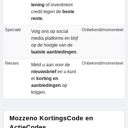
lening
of investment
credit tegen de
beste
rente
.
Speciale
Onbekend/momenteel
Volg ons op social
media platforms en blijf
op de hoogte van de
laatste aanbiedingen
.
Nieuws
Onbekend/momenteel
Meld u aan voor de
nieuwsbrief
en u kunt
er
korting en
aanbiedingen
op
krijgen.
Mozzeno KortingsCode en
ActieCodes