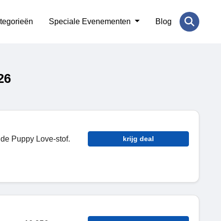
tegorieën
Speciale Evenementen
Blog
26
 de Puppy Love-stof.
krijg deal