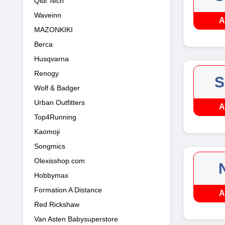
Qidi Tech
Waveinn
A
MAZONKIKI
Berca
Husqvarna
Renogy
S
Wolf & Badger
Urban Outfitters
A
Top4Running
Kaomoji
Songmics
Olexisshop.com
Hobbymax
Formation A Distance
A
Red Rickshaw
Van Asten Babysuperstore