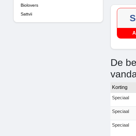
Biolovers
Sattvii
S
A
De be
vand
Korting
Speciaal
Speciaal
Speciaal