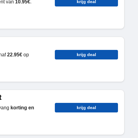
ent van
10.95€
.
krijg deal
anaf
22.95€
op
krijg deal
t
vang
korting en
krijg deal