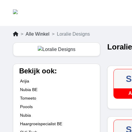
Alle Winkel
Loralie Designs
Lorali
Bekijk ook:
S
Arijia
Nubia BE
A
Tomeeto
Poools
Nubia
Haargroeispecialist BE
S