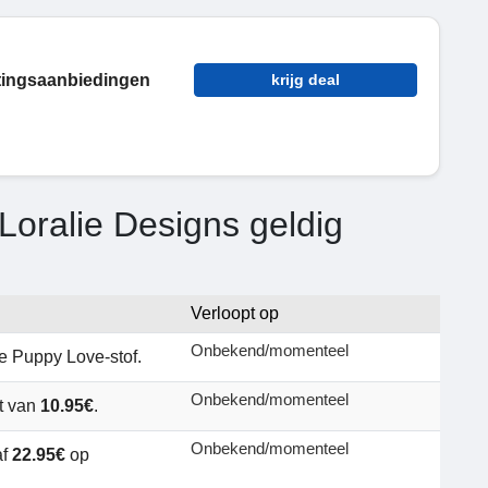
tingsaanbiedingen
krijg deal
Loralie Designs geldig
Verloopt op
Onbekend/momenteel
e Puppy Love-stof.
Onbekend/momenteel
t van
10.95€
.
Onbekend/momenteel
af
22.95€
op