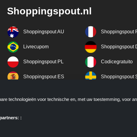
Shoppingspout.nl
Shoppingspout AU
Shoppingspout 
Livrecupom
Shoppingspout
Shoppingspout PL
Codicegratuito
Shoppingspout ES
Shoppingspout 
Shoppingspout UK
Shoppingspout 
kbare technologieën voor technische en, met uw toestemming, voor a
Shoppingspout NO
artners: :