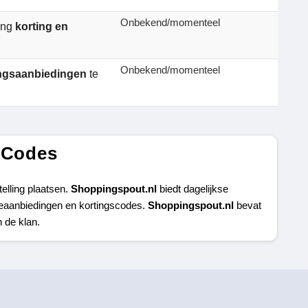
Onbekend/momenteel
ang
korting en
Onbekend/momenteel
ingsaanbiedingen
te
eCodes
elling plaatsen.
 Shoppingspout.nl 
biedt dagelijkse 
eaanbiedingen en kortingscodes.
 Shoppingspout.nl
 bevat 
 de klan.