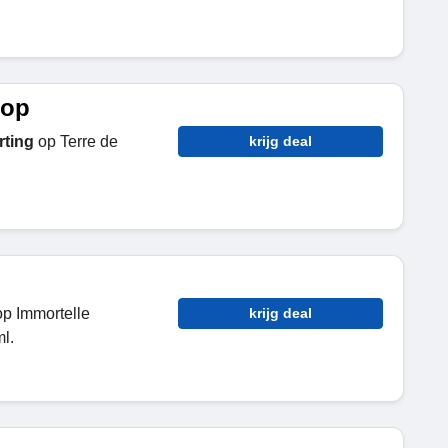
oop
rting
op Terre de
krijg deal
p Immortelle
krijg deal
l.