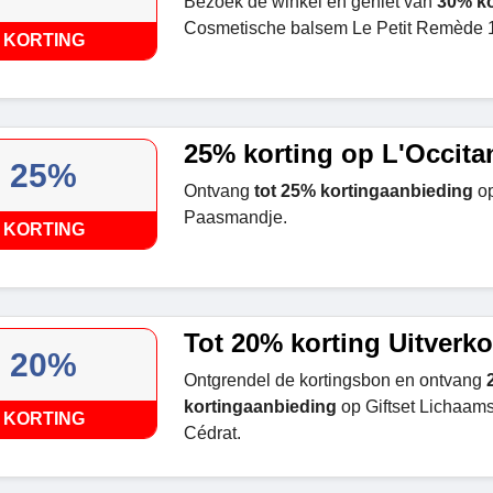
Bezoek de winkel en geniet van
30% ko
Cosmetische balsem Le Petit Remède 1
KORTING
25% korting op L'Occita
25%
Ontvang
tot 25% kortingaanbieding
op
Paasmandje.
KORTING
Tot 20% korting Uitverk
20%
Ontgrendel de kortingsbon en ontvang
kortingaanbieding
op Giftset Lichaam
KORTING
Cédrat.