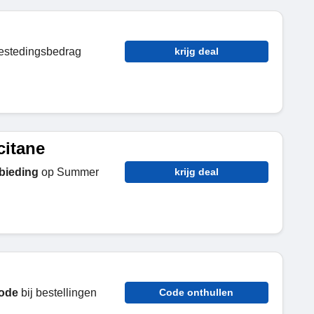
bestedingsbedrag
krijg deal
citane
bieding
op Summer
krijg deal
ode
bij bestellingen
Code onthullen