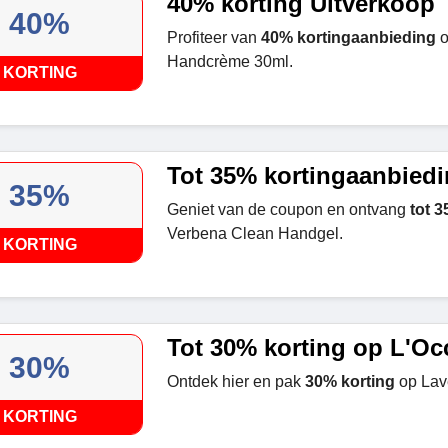
40% korting Uitverkoop
40%
Profiteer van
40% kortingaanbieding
o
Handcrème 30ml.
KORTING
Tot 35% kortingaanbied
35%
Geniet van de coupon en ontvang
tot 3
Verbena Clean Handgel.
KORTING
Tot 30% korting op L'Oc
30%
Ontdek hier en pak
30% korting
op Lav
KORTING