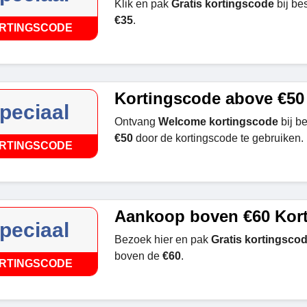
Klik en pak
Gratis kortingscode
bij be
€35
.
RTINGSCODE
Kortingscode above €50
peciaal
Ontvang
Welcome kortingscode
bij b
€50
door de kortingscode te gebruiken.
RTINGSCODE
Aankoop boven €60 Kor
peciaal
Bezoek hier en pak
Gratis kortingsco
boven de
€60
.
RTINGSCODE