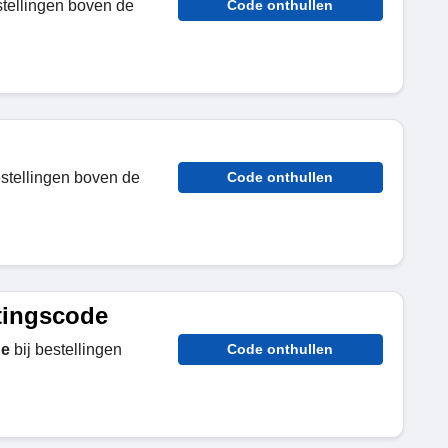
stellingen boven de
Code onthullen
estellingen boven de
Code onthullen
tingscode
de
bij bestellingen
Code onthullen