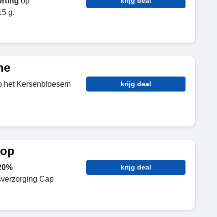
rting
op
krijg deal
5 g.
ne
 het Kersenbloesem
krijg deal
oop
20%
krijg deal
sverzorging Cap