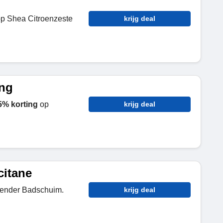
p Shea Citroenzeste
krijg deal
ing
5% korting
op
krijg deal
citane
ender Badschuim.
krijg deal