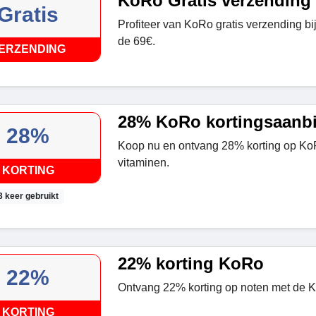
KoRo Gratis verzending
Gratis
Profiteer van KoRo gratis verzending bi
de 69€.
ERZENDING
28% KoRo kortingsaanb
28%
Koop nu en ontvang 28% korting op Ko
vitaminen.
KORTING
3 keer gebruikt
22% korting KoRo
22%
Ontvang 22% korting op noten met de 
KORTING