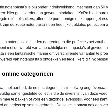
tie notenpasta's is bijzonder indrukwekkend, met meer dan 50 v
en. Hier ga je verder dan gewone pindakaas. KoRo biedt pure
gde oliën of suikers, alleen de pure, romige (of knapperige) ess
rt, zijn de zoete notenpasta's een heerlijke traktatie, perfect 
ten notenpasta's bieden daarentegen die perfecte zoet zoutbalan
ent met de wereld van ambachtelijke notenpasta's of gewoon nie
ta's een fantastische manier om verschillende varianten te pr
 wereld van notenpasta's ontdekken en tegelijkertijd flink bespa
online categorieën
van het aanbod, de notencategorie, is simpelweg ongeëvenaard
vuldig samengestelde collectie die de diversiteit van deze voeds
m mee te bakken of voor een gezonde levensstijl. Voor een kant
rd en perfect op smaak gebracht. De selectie omvat ook een ve