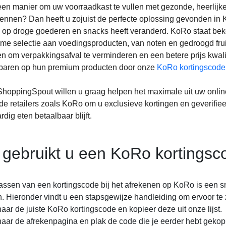
een manier om uw voorraadkast te vullen met gezonde, heerlijk
ennen? Dan heeft u zojuist de perfecte oplossing gevonden in
k op droge goederen en snacks heeft veranderd. KoRo staat beke
me selectie aan voedingsproducten, van noten en gedroogd fru
n om verpakkingsafval te verminderen en een betere prijs kwalite
paren op hun premium producten door onze
KoRo kortingscode
ShoppingSpout willen u graag helpen het maximale uit uw onli
de retailers zoals KoRo om u exclusieve kortingen en geverifie
ig eten betaalbaar blijft.
gebruikt u een KoRo kortingsc
assen van een kortingscode bij het afrekenen op KoRo is een 
. Hieronder vindt u een stapsgewijze handleiding om ervoor te z
aar de juiste KoRo kortingscode en kopieer deze uit onze lijst.
aar de afrekenpagina en plak de code die je eerder hebt gekop