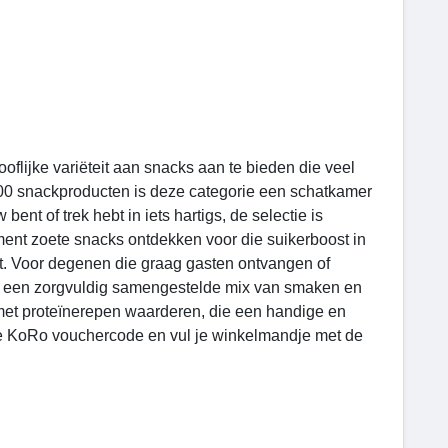
flijke variëteit aan snacks aan te bieden die veel
00 snackproducten is deze categorie een schatkamer
nt of trek hebt in iets hartigs, de selectie is
ment zoete snacks ontdekken voor die suikerboost in
it. Voor degenen die graag gasten ontvangen of
t een zorgvuldig samengestelde mix van smaken en
met proteïnerepen waarderen, die een handige en
ste KoRo vouchercode en vul je winkelmandje met de