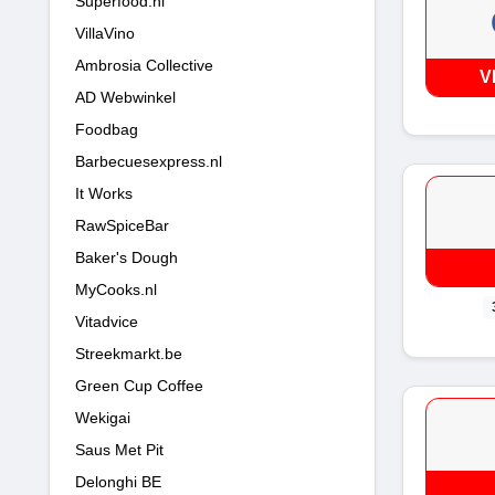
Superfood.nl
VillaVino
Ambrosia Collective
V
AD Webwinkel
Foodbag
Barbecuesexpress.nl
It Works
RawSpiceBar
Baker's Dough
MyCooks.nl
Vitadvice
Streekmarkt.be
Green Cup Coffee
Wekigai
Saus Met Pit
Delonghi BE