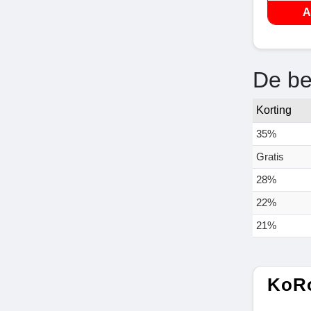
A
De be
Korting
35%
Gratis
28%
22%
21%
KoRo