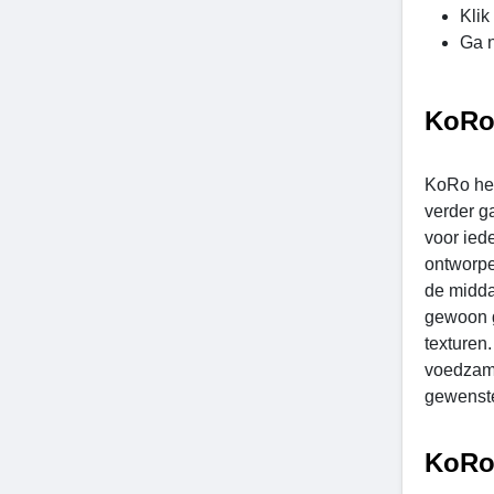
Klik
Ga n
KoRo
KoRo hee
verder g
voor iede
ontworpe
de midda
gewoon g
texturen
voedzame
gewenste
KoRo 