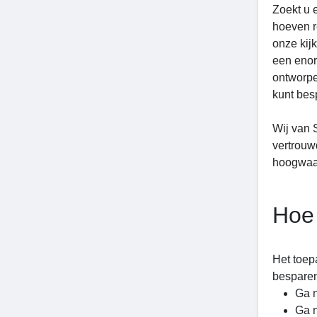
Zoekt u 
hoeven r
onze kij
een enor
ontworpe
kunt bes
Wij van 
vertrouw
hoogwaard
Hoe 
Het toep
besparen
Ga n
Ga n