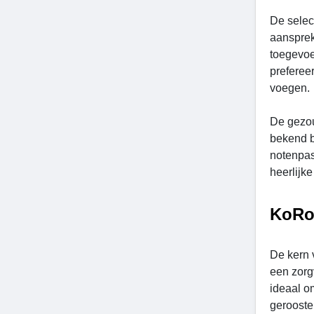
De selec
aansprek
toegevoe
preferee
voegen.
De gezou
bekend b
notenpas
heerlijke
KoRo 
De kern 
een zorg
ideaal o
gerooste