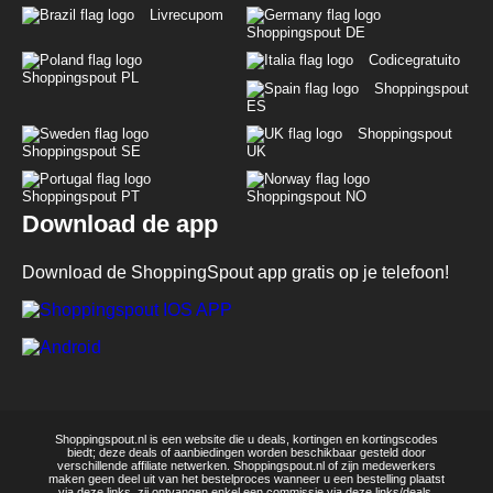
Livrecupom
Shoppingspout DE
Codicegratuito
Shoppingspout PL
Shoppingspout
ES
Shoppingspout
Shoppingspout SE
UK
Shoppingspout PT
Shoppingspout NO
Download de app
Download de ShoppingSpout app gratis op je telefoon!
Shoppingspout.nl is een website die u deals, kortingen en kortingscodes
biedt; deze deals of aanbiedingen worden beschikbaar gesteld door
verschillende affiliate netwerken. Shoppingspout.nl of zijn medewerkers
maken geen deel uit van het bestelproces wanneer u een bestelling plaatst
via deze links, zij ontvangen enkel een commissie via deze links/deals.