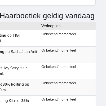
 Haarboetiek geldig vandaag
Verloopt op
Onbekend/momenteel
ting
op TIGI
.
Onbekend/momenteel
ing
op SachaJuan Anti
Onbekend/momenteel
H! My Sexy Hair
ml.
Onbekend/momenteel
ot
30% korting
op
0 ml.
Onbekend/momenteel
hing Kit met
25%