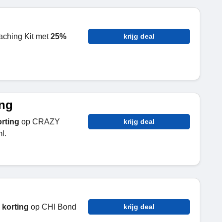
ching Kit met
25%
krijg deal
ing
rting
op CRAZY
krijg deal
l.
 korting
op CHI Bond
krijg deal