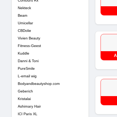
Contours Rx
Nekteck
Beam
Umicellar
CBDolie
Vivien Beauty
Fitness-Geest
Kuddle
A
Danni & Toni
PureSmile
L-email wig
Bodyandbeautyshop.com
Geberich
Kristalai
Ashimary Hair
ICI Paris XL