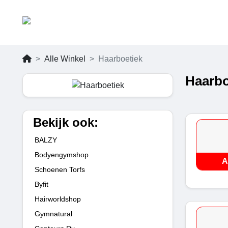
Alle Winkel
Haarboetiek
Haarbo
Bekijk ook:
BALZY
Bodyengymshop
A
Schoenen Torfs
Byfit
Hairworldshop
Gymnatural