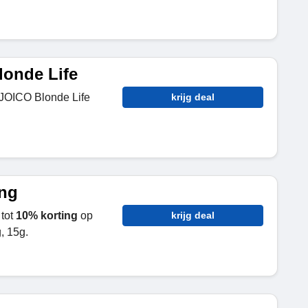
londe Life
JOICO Blonde Life
krijg deal
ing
tot
10% korting
op
krijg deal
, 15g.