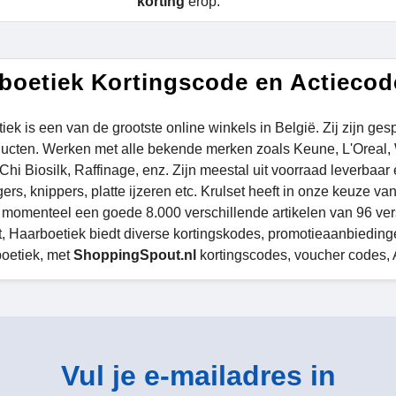
korting
erop.
boetiek Kortingscode en Actiecod
iek is een van de grootste online winkels in België. Zij zijn ge
ucten. Werken met alle bekende merken zoals Keune, L'Oreal, W
hi Biosilk, Raffinage, enz. Zijn meestal uit voorraad leverbaar 
ers, knippers, platte ijzeren etc. Krulset heeft in onze keuze 
 momenteel een goede 8.000 verschillende artikelen van 96 versc
it, Haarboetiek biedt diverse kortingskodes, promotieaanbieding
boetiek, met
ShoppingSpout.nl
kortingscodes, voucher codes, 
Vul je e-mailadres in