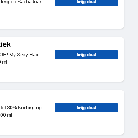
ting
op SachaJuan
krijg deal
iek
OH! My Sexy Hair
krijg deal
 ml.
tot
30% korting
op
krijg deal
00 ml.