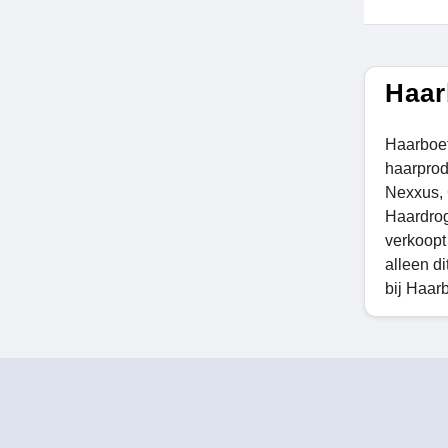
Haar
Haarboet
haarprod
Nexxus, C
Haardrog
verkoopt
alleen d
bij Haar