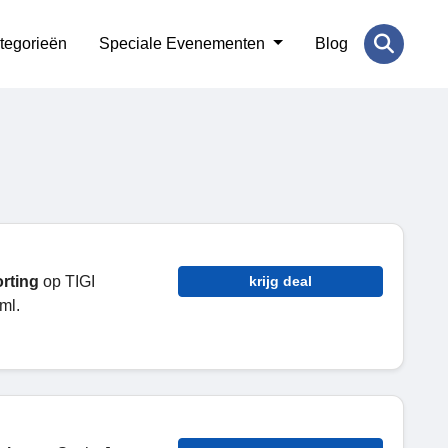
tegorieën
Speciale Evenementen
Blog
rting
op TIGI
krijg deal
ml.