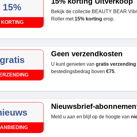
15% korting Uitverkoop
15%
Bekijk de collectie BEAUTY BEAR Vibr
Roller met
15% korting
erop.
KORTING
Geen verzendkosten
gratis
U kunt genieten van
gratis verzending
bestedingsbedrag boven
€75
.
ERZENDING
Nieuwsbrief-abonnemen
nieuws
Meld u aan en blijf op de hoogte van
ni
ANBIEDING