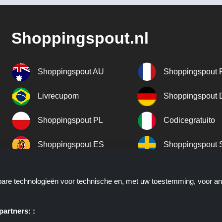
Shoppingspout.nl
Shoppingspout AU
Shoppingspout 
Livrecupom
Shoppingspout
Shoppingspout PL
Codicegratuito
Shoppingspout ES
Shoppingspout 
Shoppingspout UK
Shoppingspout 
kbare technologieën voor technische en, met uw toestemming, voor a
Shoppingspout NO
artners: :