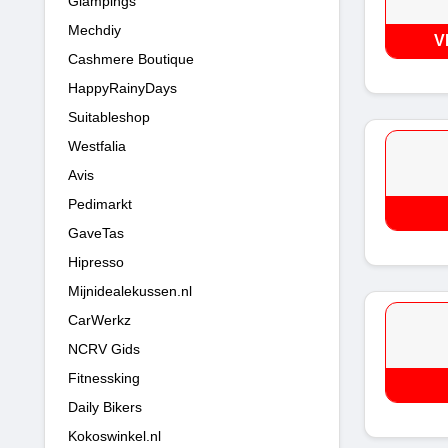
Glampings
Mechdiy
V
Cashmere Boutique
HappyRainyDays
Suitableshop
Westfalia
Avis
Pedimarkt
GaveTas
Hipresso
Mijnidealekussen.nl
CarWerkz
NCRV Gids
Fitnessking
Daily Bikers
Kokoswinkel.nl