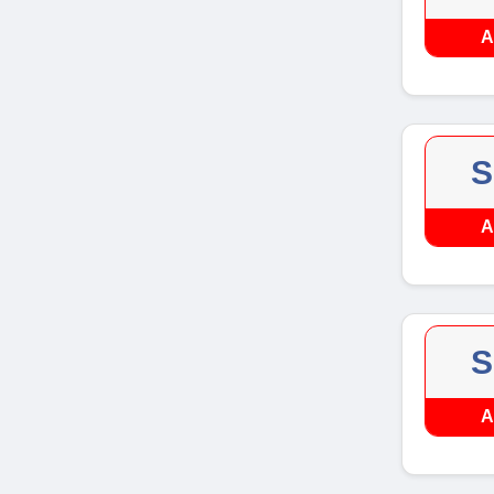
A
S
A
S
A