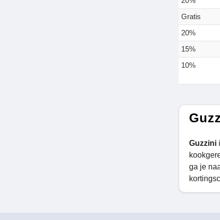
20%
Gratis
20%
15%
10%
Guzz
Guzzini
kookgere
ga je na
kortings