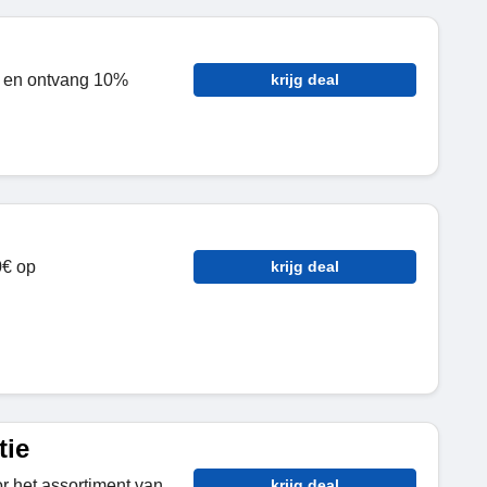
ef en ontvang 10%
krijg deal
0€ op
krijg deal
tie
r het assortiment van
krijg deal