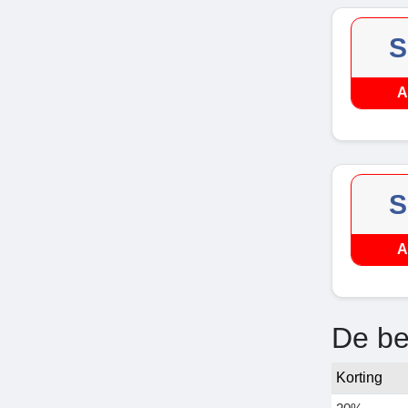
S
A
S
A
De be
Korting