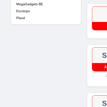
MegaGadgets BE
Eurotops
Plaud
S
A
S