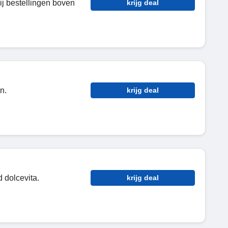
ij bestellingen boven
krijg deal
n.
krijg deal
 dolcevita.
krijg deal