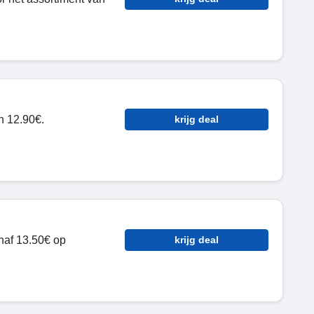
n 12.90€.
krijg deal
naf 13.50€ op
krijg deal