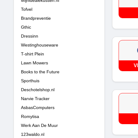
Mijnidealekussen.nl
Tofvel
Brandpreventie
Gthic
Dressinn
Westinghouseware
T-shirt Plein
Lawn Mowers
V
Books to the Future
Sporthuis
Deschotelshop.nl
Narvie Tracker
AsbasComputers
Romytisa
Werk Aan De Muur
123waldo.nl