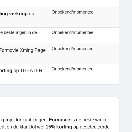
Onbekend/momenteel
ting verkoop
op
le bestellingen in de
Onbekend/momenteel
Onbekend/momenteel
Formovie Xming Page
Onbekend/momenteel
orting
op THEATER
n projector kunt krijgen.
Formovie
is de beste winkel
edt en de klant tot wel
15% korting
op geselecteerde