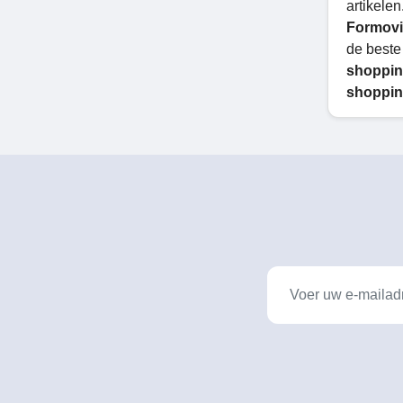
artikelen
Formov
de beste 
shoppin
shoppin