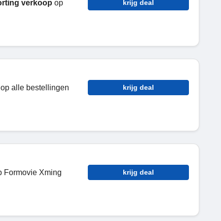
rting verkoop
op
krijg deal
op alle bestellingen
krijg deal
 Formovie Xming
krijg deal