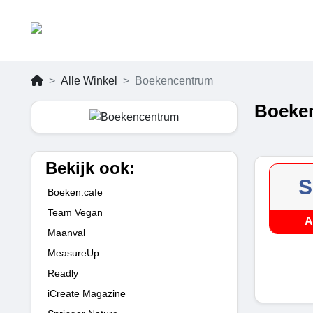
Alle Winkel
Boekencentrum
Boeken
Bekijk ook:
S
Boeken.cafe
Team Vegan
A
Maanval
MeasureUp
Readly
iCreate Magazine