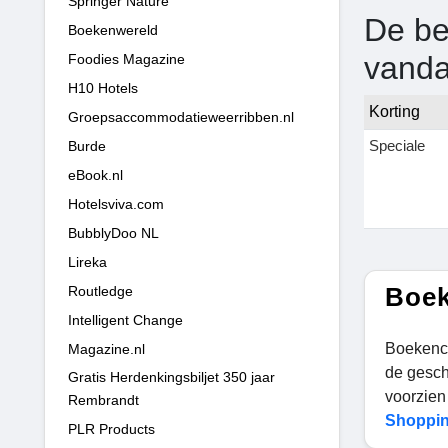
Springer Nature
De be
Boekenwereld
vand
Foodies Magazine
H10 Hotels
Korting
Groepsaccommodatieweerribben.nl
Speciale
Burde
eBook.nl
Hotelsviva.com
BubblyDoo NL
Lireka
Boek
Routledge
Intelligent Change
Boekence
Magazine.nl
de gesch
Gratis Herdenkingsbiljet 350 jaar
voorzien
Rembrandt
Shoppin
PLR Products