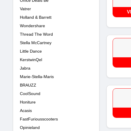
Office Deals Be
Vatrer
V
Holland & Barrett
Wondershare
Thread The Word
Stella McCartney
Little Dance
KerstwinQel
Jabra
Marie-Stella-Maris
BRAUZZ
CoolSound
Honiture
Acasis
FastFuriousscooters
Opinieland