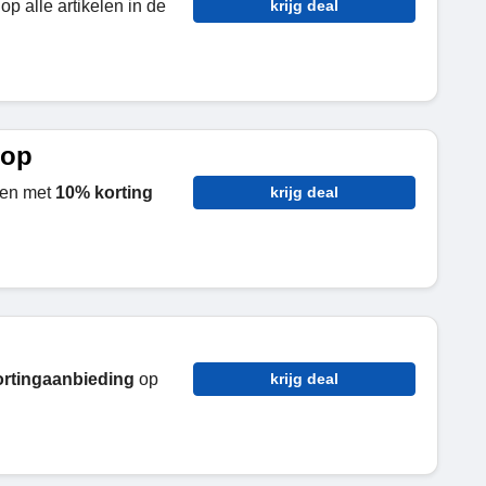
op alle artikelen in de
krijg deal
oop
sen met
10% korting
krijg deal
rtingaanbieding
op
krijg deal