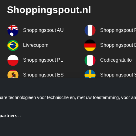
Shoppingspout.nl
Shoppingspout AU
Shoppingspout 
Livrecupom
Shoppingspout
Shoppingspout PL
Codicegratuito
Shoppingspout ES
Shoppingspout 
Shoppingspout UK
Shoppingspout 
kbare technologieën voor technische en, met uw toestemming, voor a
Shoppingspout NO
artners: :