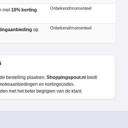
Onbekend/momenteel
en met
10% korting
Onbekend/momenteel
tingaanbieding
op
s
 de bestelling plaatsen.
Shoppingspout.nl
biedt
motieaanbiedingen en kortingscodes.
n met het beter begrijpen van de klant.