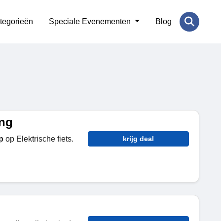
tegorieën
Speciale Evenementen
Blog
ing
p
op Elektrische fiets.
krijg deal