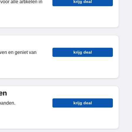
voor alle artikelen in
krijg deal
en en geniet van
krijg deal
en
banden.
krijg deal