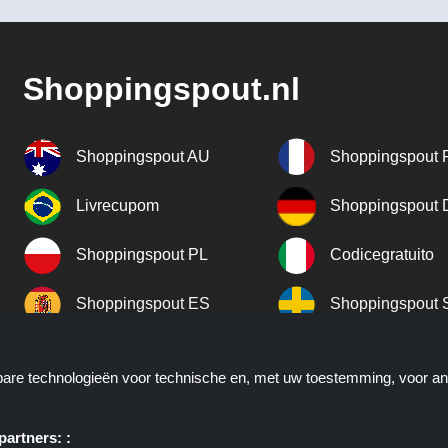
Shoppingspout.nl
Shoppingspout AU
Shoppingspout 
Livrecupom
Shoppingspout
Shoppingspout PL
Codicegratuito
Shoppingspout ES
Shoppingspout 
Shoppingspout UK
Shoppingspout 
kbare technologieën voor technische en, met uw toestemming, voor a
Shoppingspout NO
artners: :