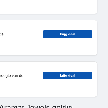
tis
.
krijg deal
 hoogte van de
krijg deal
Aramat Jewels geldig