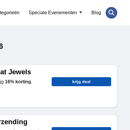
tegorieën
Speciale Evenementen
Blog
6
at Jewels
ijg
16% korting
.
krijg deal
rzending