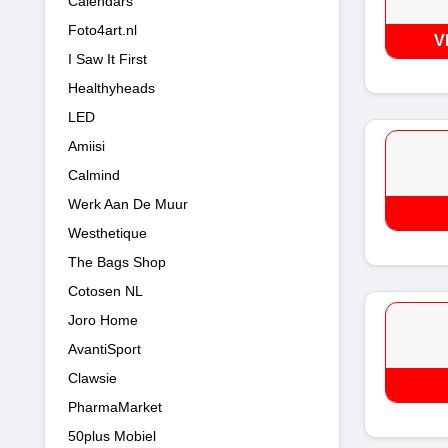
Calendars
Foto4art.nl
V
I Saw It First
Healthyheads
LED
Amiisi
Calmind
Werk Aan De Muur
Westhetique
The Bags Shop
Cotosen NL
Joro Home
AvantiSport
Clawsie
PharmaMarket
50plus Mobiel