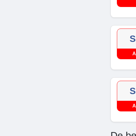
S
A
S
A
De be