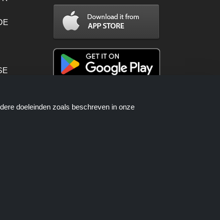
 DE
SE
PT
ndere doeleinden zoals beschreven in onze
en worden beschikbaar gesteld door
telproces wanneer u een bestelling
als.