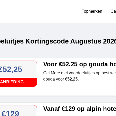
Topmerken
Ca
eluitjes Kortingscode Augustus 202
Voor €52,25 op gouda ho
€52,25
Get More met voordeeluitjes op best wes
gouda voor
€52,25.
ANBIEDING
Vanaf €129 op alpin hote
€129