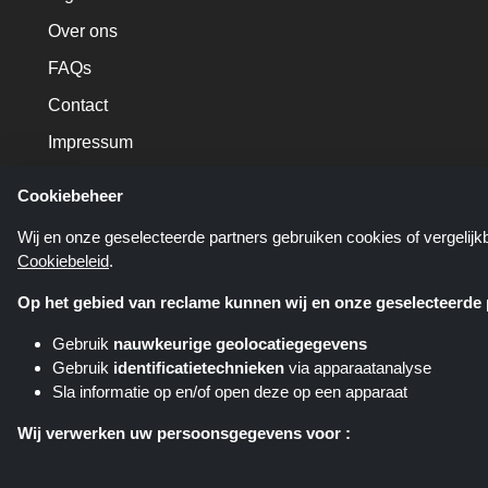
Over ons
FAQs
Contact
Impressum
Cookiebeheer
Wij en onze geselecteerde partners gebruiken cookies of vergelij
Cookiebeleid
.
Op het gebied van reclame kunnen wij en onze geselecteerde p
Gebruik
nauwkeurige geolocatiegegevens
Gebruik
identificatietechnieken
via apparaatanalyse
Sla informatie op en/of open deze op een apparaat
Shoppingspout.nl is een website d
verschillende affiliate netwerken
Wij verwerken uw persoonsgegevens voor :
pla
Gepersonaliseerde advertenties en content aanbieden