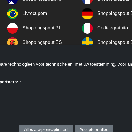
Livrecupom
Shoppingspout
Shoppingspout PL
Codicegratuito
Shoppingspout ES
Shoppingspout 
Shoppingspout UK
Shoppingspout 
kbare technologieën voor technische en, met uw toestemming, voor a
Shoppingspout NO
artners: :
ie u deals, kortingen en kortingscodes biedt; deze deals of aanbieding
. Shoppingspout.nl of zijn medewerkers maken geen deel uit van het bes
atst via deze links, zij ontvangen enkel een commissie via deze links/de
auteursrechten © 2026 ShoppingSpout. Alle rechten voorbehouden.
Alles afwijzen/Optioneel
Accepteer alles