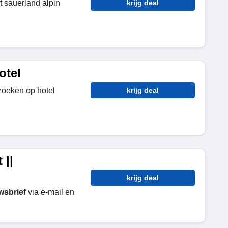
t sauerland alpin
krijg deal
otel
zoeken op hotel
krijg deal
 ||
krijg deal
wsbrief
via e-mail en