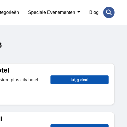
tegorieën
Speciale Evenementen
Blog
6
tel
tern plus city hotel
krijg deal
l