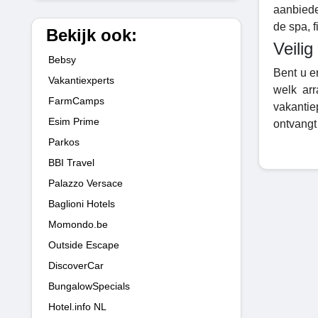
aanbiede
de spa, 
Bekijk ook:
Veilig
Bebsy
Bent u e
Vakantiexperts
welk arr
FarmCamps
vakantie
Esim Prime
ontvangt 
Parkos
BBI Travel
Palazzo Versace
Baglioni Hotels
Momondo.be
Outside Escape
DiscoverCar
BungalowSpecials
Hotel.info NL