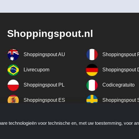
Shoppingspout.nl
Shoppingspout AU
Shoppingspout 
Livrecupom
Shoppingspout
Shoppingspout PL
Codicegratuito
Shoppingspout ES
Shoppingspout 
Shoppingspout UK
Shoppingspout 
kbare technologieën voor technische en, met uw toestemming, voor a
Shoppingspout NO