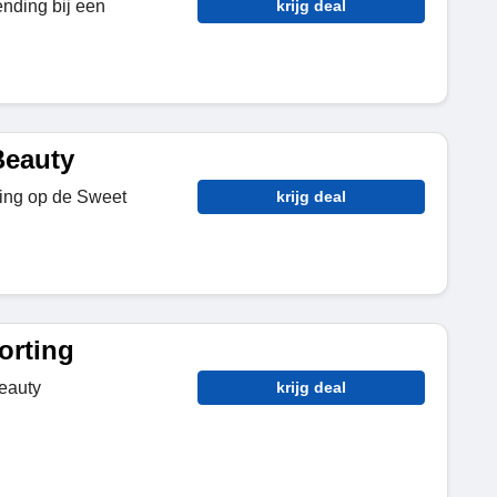
ending bij een
krijg deal
Beauty
ing op de Sweet
krijg deal
orting
eauty
krijg deal