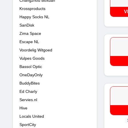
Changzhou Boxuan
Krossproducts
V
Happy Socks NL
SanDisk
Zima Space
Escape NL
Voordelig Witgoed
Vulpes Goods
Bassol Optic
OneDayOnly
BuddyBites
Ed Charly
Servies.nl
Hive
Locals United
SportCity