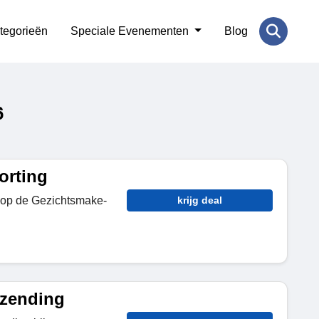
tegorieën
Speciale Evenementen
Blog
6
orting
 op de Gezichtsmake-
krijg deal
rzending