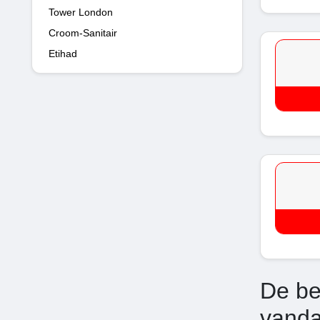
Tower London
Croom-Sanitair
Etihad
De be
vand