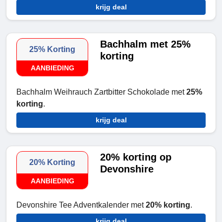
krijg deal
Bachhalm met 25%
25% Korting
korting
AANBIEDING
Bachhalm Weihrauch Zartbitter Schokolade met
25%
korting
.
krijg deal
20% korting op
20% Korting
Devonshire
AANBIEDING
Devonshire Tee Adventkalender met
20% korting
.
krijg deal