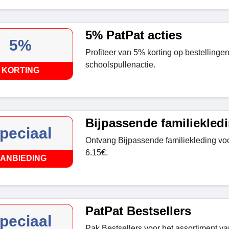
5% PatPat acties
5%
Profiteer van 5% korting op bestellinge
schoolspullenactie.
KORTING
Bijpassende familiekled
peciaal
Ontvang Bijpassende familiekleding voo
6.15€.
ANBIEDING
PatPat Bestsellers
peciaal
Pak Bestsellers voor het assortiment va