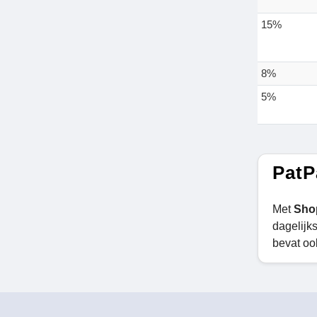
15%
8%
5%
PatP
Met
Sho
dagelijk
bevat oo