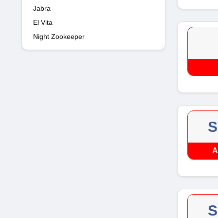
Jabra
El Vita
Night Zookeeper
S
A
S