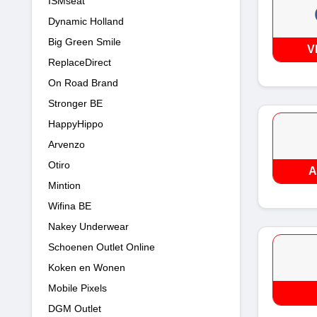
ISMseat
Dynamic Holland
Big Green Smile
V
ReplaceDirect
On Road Brand
Stronger BE
HappyHippo
Arvenzo
Otiro
A
Mintion
Wifina BE
Nakey Underwear
Schoenen Outlet Online
Koken en Wonen
Mobile Pixels
DGM Outlet