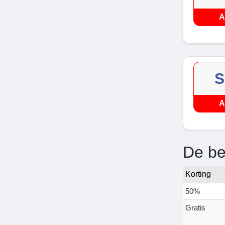
A
S
A
De be
Korting
50%
Gratis