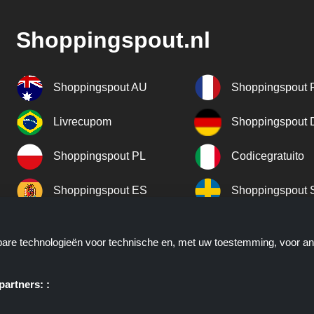
Shoppingspout.nl
Shoppingspout AU
Shoppingspout 
Livrecupom
Shoppingspout
Shoppingspout PL
Codicegratuito
Shoppingspout ES
Shoppingspout 
Shoppingspout UK
Shoppingspout 
kbare technologieën voor technische en, met uw toestemming, voor a
Shoppingspout NO
artners: :