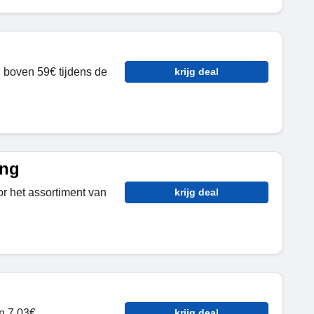
n boven 59€ tijdens de
krijg deal
ing
r het assortiment van
krijg deal
n 7.03€.
krijg deal