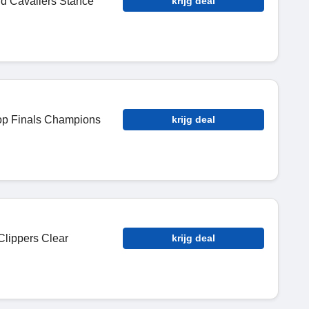
 Cavaliers Stance
krijg deal
p Finals Champions
krijg deal
lippers Clear
krijg deal