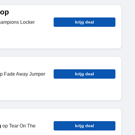
oop
hampions Locker
krijg deal
p Fade Away Jumper
krijg deal
g
op Tear On The
krijg deal