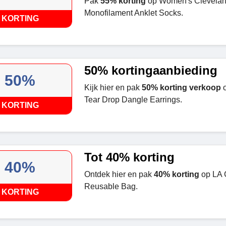
Pak
55% korting
op Women's Cleveland
Monofilament Anklet Socks.
KORTING
50% kortingaanbieding
50%
Kijk hier en pak
50% korting verkoop
o
Tear Drop Dangle Earrings.
KORTING
Tot 40% korting
40%
Ontdek hier en pak
40% korting
op LA C
Reusable Bag.
KORTING