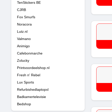
TenStickers BE
CJRB
Fox Smurfs
Noracora
Lutz.nl
Valmano
Animigo
Cafebonmarche
Zolucky
Printvoordeelshop.nl
Fresh n' Rebel
Lux Sports
Refurbishedlaptopxl
Badkamertelevisie
Bedshop