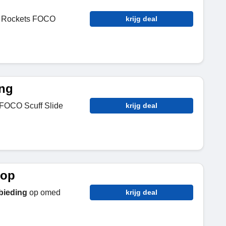
 Rockets FOCO
krijg deal
ing
 FOCO Scuff Slide
krijg deal
oop
bieding
op omed
krijg deal