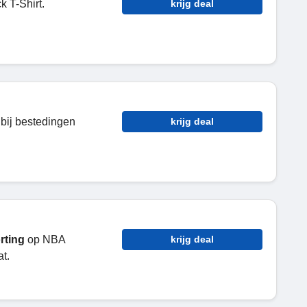
 T-Shirt.
krijg deal
bij bestedingen
krijg deal
rting
op NBA
krijg deal
t.