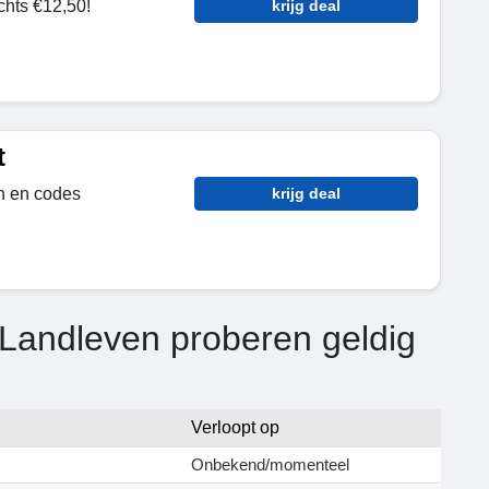
chts €12,50!
krijg deal
t
n en codes
krijg deal
 Landleven proberen geldig
Verloopt op
Onbekend/momenteel