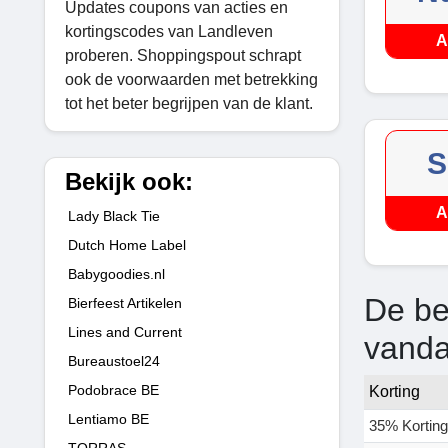
Updates coupons van acties en
kortingscodes van Landleven
A
proberen. Shoppingspout schrapt
ook de voorwaarden met betrekking
tot het beter begrijpen van de klant.
S
Bekijk ook:
A
Lady Black Tie
Dutch Home Label
Babygoodies.nl
De be
Bierfeest Artikelen
Lines and Current
vand
Bureaustoel24
Podobrace BE
Korting
Lentiamo BE
35% Korting
TORRAS