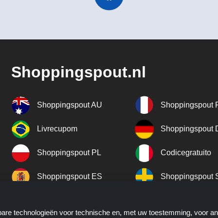
Shoppingspout.nl
Shoppingspout AU
Shoppingspout 
Livrecupom
Shoppingspout
Shoppingspout PL
Codicegratuito
Shoppingspout ES
Shoppingspout 
Shoppingspout UK
Shoppingspout 
kbare technologieën voor technische en, met uw toestemming, voor a