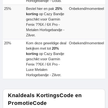
Horlogebandje - Goud.
25%
Bestel hier en pak
25%
Onbekend/momenteel
korting
op Cazy Bandje
geschikt voor Garmin
Fenix ??6X / 6X Pro -
Metalen Horlogebandje -
Zilver.
20%
Kom deze geweldige deal
Onbekend/momenteel
bekijken met tot
20%
korting
op Cazy Bandje
geschikt voor Garmin
Fenix ??6X / 6X Pro -
Luxe Metalen
Horlogebandje - Zilver.
Knaldeals KortingsCode en
PromotieCode