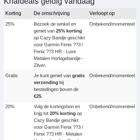
Knaldeals geldig vandaag
Korting
De omschrijving
Verloopt op
25%
Bezoek de winkel en
Onbekend/momenteel
geniet van
25% korting
op Cazy Bandje geschikt
voor Garmin Fenix ??3 /
Fenix ??3 HR - Luxe
Metalen Horlogebandje -
Zilver.
Gratis
Je kunt geniet van
gratis
Onbekend/momenteel
verzending
bij
bestedingen boven de
€25
.
20%
Volg de kortingsbon en
Onbekend/momenteel
krijg tot
20% korting
op
Cazy Bandje geschikt
voor Garmin Fenix ??3 /
Fenix ??3 HR - Metalen