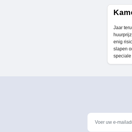
Kame
Jaar teru
huurprij
enig ris
slapen o
speciale