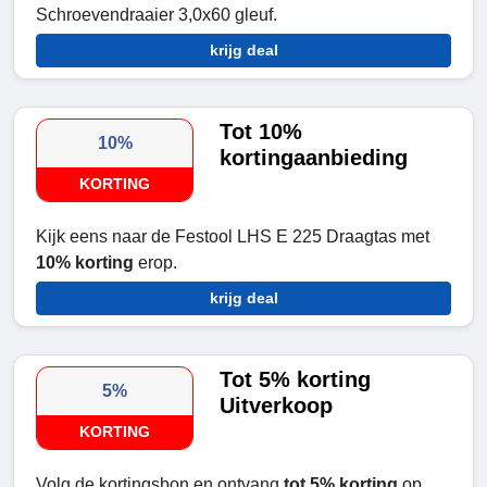
Schroevendraaier 3,0x60 gleuf.
krijg deal
Tot 10%
10%
kortingaanbieding
KORTING
Kijk eens naar de Festool LHS E 225 Draagtas met
10% korting
erop.
krijg deal
Tot 5% korting
5%
Uitverkoop
KORTING
Volg de kortingsbon en ontvang
tot 5% korting
op