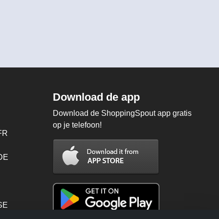
Download de app
Download de ShoppingSpout app gratis
op je telefoon!
FR
 DE
SE