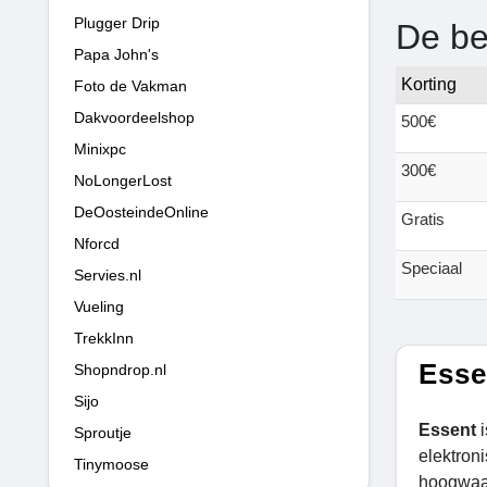
Plugger Drip
De be
Papa John's
Korting
Foto de Vakman
Dakvoordeelshop
500€
Minixpc
300€
NoLongerLost
DeOosteindeOnline
Gratis
Nforcd
Speciaal
Servies.nl
Vueling
TrekkInn
Esse
Shopndrop.nl
Sijo
Essent
Sproutje
elektroni
Tinymoose
hoogwaar