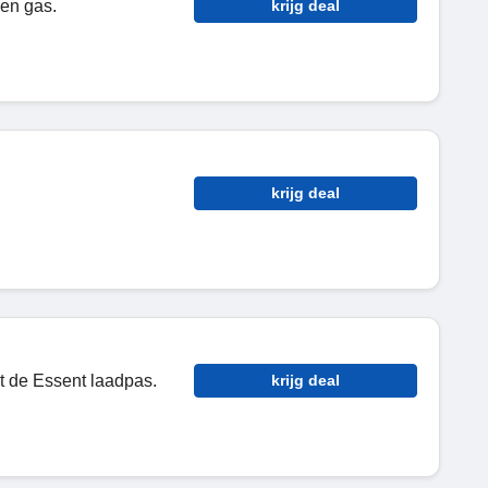
 en gas.
krijg deal
krijg deal
t de Essent laadpas.
krijg deal