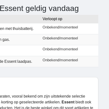
 Essent geldig vandaag
Verloopt op
Onbekend/momenteel
n met thuisbatterij.
Onbekend/momenteel
n gas.
Onbekend/momenteel
Onbekend/momenteel
de Essent laadpas.
raten, vooral bekend om zijn uitstekende selectie
 korting op geselecteerde artikelen.
Essent
biedt ook
ucten. Het is de beste winkel om dit soort artikelen te