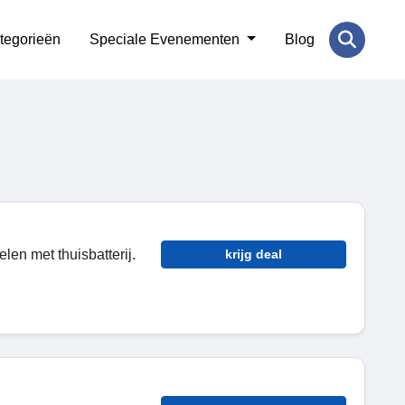
tegorieën
Speciale Evenementen
Blog
en met thuisbatterij.
krijg deal