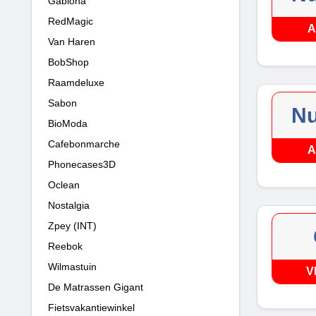
Gabiona
RedMagic
A
Van Haren
BobShop
Raamdeluxe
Sabon
Nu
BioModa
Cafebonmarche
A
Phonecases3D
Oclean
Nostalgia
Zpey (INT)
Reebok
Wilmastuin
V
De Matrassen Gigant
Fietsvakantiewinkel