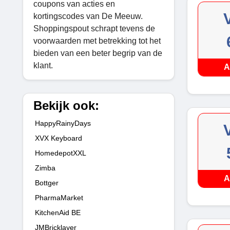
coupons van acties en
kortingscodes van De Meeuw.
Shoppingspout schrapt tevens de
voorwaarden met betrekking tot het
bieden van een beter begrip van de
klant.
A
Bekijk ook:
HappyRainyDays
XVX Keyboard
HomedepotXXL
Zimba
A
Bottger
PharmaMarket
KitchenAid BE
JMBricklayer