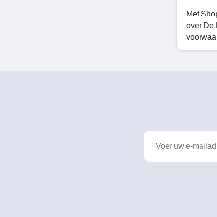
Met Shop
over De 
voorwaar