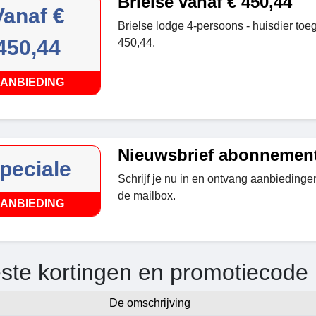
Brielse vanaf € 450,44
Vanaf €
Brielse lodge 4-persoons - huisdier toe
450,44
450,44.
ANBIEDING
Nieuwsbrief abonnemen
peciale
Schrijf je nu in en ontvang aanbiedingen
de mailbox.
ANBIEDING
ste kortingen en promotiecod
De omschrijving