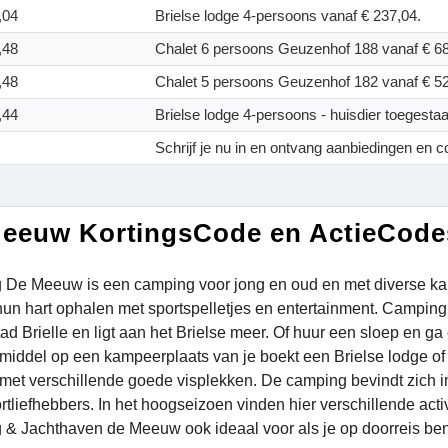
,04
Brielse lodge 4-persoons vanaf € 237,04.
,48
Chalet 6 persoons Geuzenhof 188 vanaf € 68
,48
Chalet 5 persoons Geuzenhof 182 vanaf € 52
,44
Brielse lodge 4-persoons - huisdier toegesta
Schrijf je nu in en ontvang aanbiedingen en c
eeuw KortingsCode en ActieCode
De Meeuw is een camping voor jong en oud en met diverse kam
un hart ophalen met sportspelletjes en entertainment. Campin
ad Brielle en ligt aan het Brielse meer. Of huur een sloep en ga 
iddel op een kampeerplaats van je boekt een Brielse lodge of 
met verschillende goede visplekken. De camping bevindt zich in 
tliefhebbers. In het hoogseizoen vinden hier verschillende activi
& Jachthaven de Meeuw ook ideaal voor als je op doorreis ben