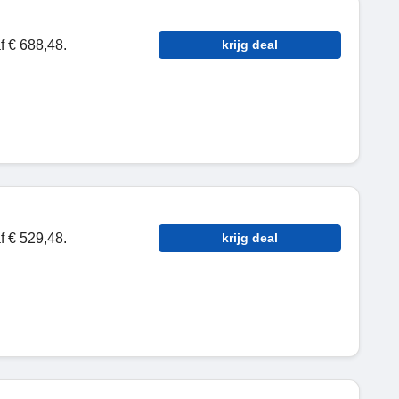
 € 688,48.
krijg deal
 € 529,48.
krijg deal