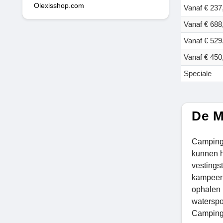
Olexisshop.com
Vanaf € 237
Vanaf € 688
Vanaf € 529
Vanaf € 450
Speciale
De M
Camping 
kunnen h
vestingst
kampeerm
ophalen 
waterspor
Camping 