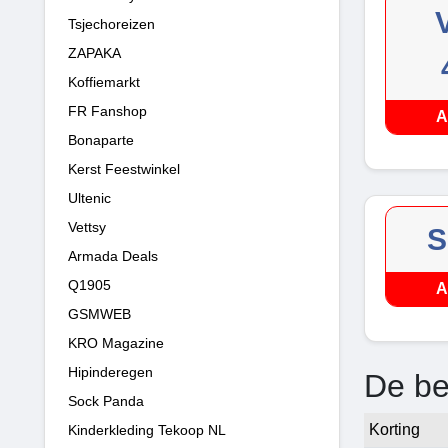
Tsjechoreizen
ZAPAKA
Koffiemarkt
FR Fanshop
A
Bonaparte
Kerst Feestwinkel
Ultenic
Vettsy
S
Armada Deals
Q1905
A
GSMWEB
KRO Magazine
Hipinderegen
De be
Sock Panda
Korting
Kinderkleding Tekoop NL