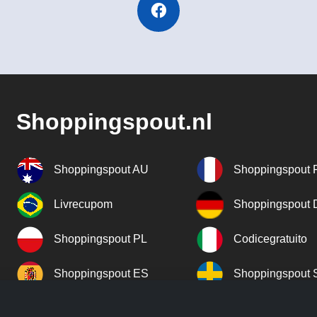
Shoppingspout.nl
Shoppingspout AU
Shoppingspout 
Livrecupom
Shoppingspout
Shoppingspout PL
Codicegratuito
Shoppingspout ES
Shoppingspout 
Shoppingspout UK
Shoppingspout 