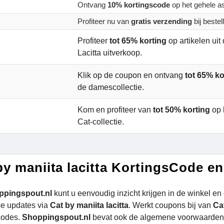
Ontvang
10% kortingscode
op het gehele a
Profiteer nu van
gratis verzending
bij beste
Profiteer
tot 65% korting
op artikelen uit
Lacitta uitverkoop.
Klik op de coupon en ontvang
tot 65% ko
de damescollectie.
Kom en profiteer van
tot 50% korting
op 
Cat-collectie.
by maniita lacitta KortingsCode e
ppingspout.nl
kunt u eenvoudig inzicht krijgen in de winkel en 
se updates via
Cat by maniita lacitta
. Werkt coupons bij van
Cat
codes.
Shoppingspout.nl
bevat ook de algemene voorwaarden d