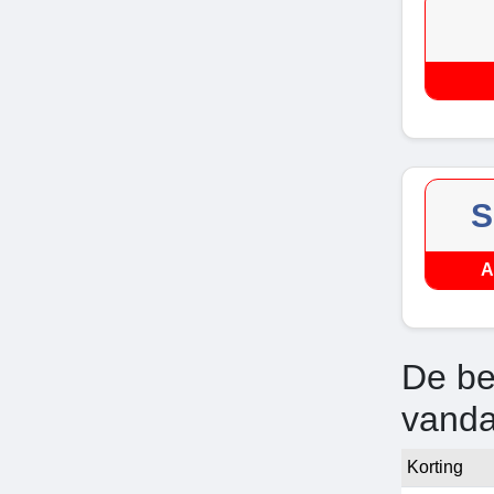
S
A
De be
vand
Korting