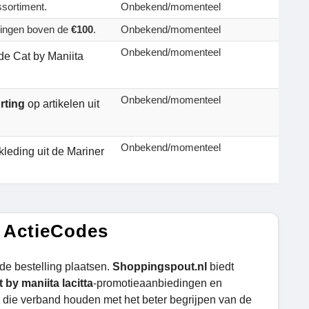
ssortiment.
Onbekend/momenteel
llingen boven de
€100
.
Onbekend/momenteel
Onbekend/momenteel
 de Cat by Maniita
Onbekend/momenteel
rting
op artikelen uit
Onbekend/momenteel
kleding uit de Mariner
n ActieCodes
de bestelling plaatsen.
Shoppingspout.nl
biedt
 by maniita lacitta
-promotieaanbiedingen en
ie verband houden met het beter begrijpen van de