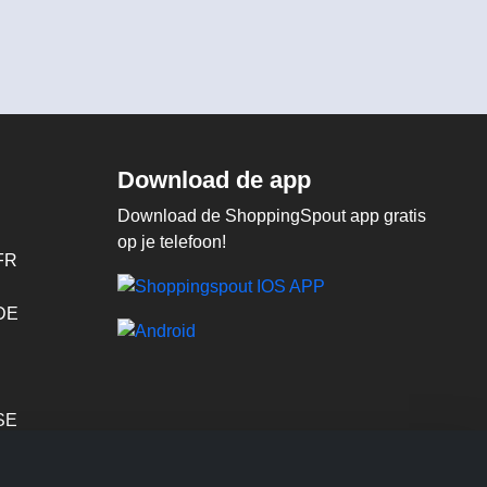
Download de app
Download de ShoppingSpout app gratis
op je telefoon!
FR
 DE
SE
PT