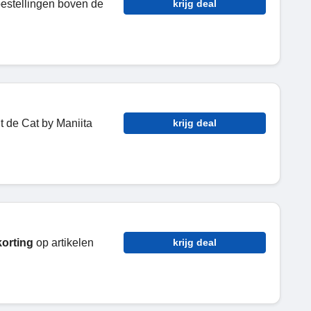
bestellingen boven de
krijg deal
it de Cat by Maniita
krijg deal
korting
op artikelen
krijg deal