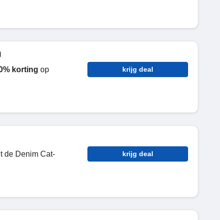
n
20% korting
op
krijg deal
it de Denim Cat-
krijg deal