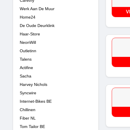
Carethy
Werk Aan De Muur
V
Home24
De Oude Deurklink
Haar-Store
NeonWill
Outletinn
Talens
Actifine
Sacha
Harvey Nichols
Syncwire
Internet-Bikes BE
Chillinen
Fiber NL
Tom Tailor BE