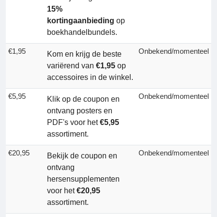
15%
kortingaanbieding
op
boekhandelbundels.
€1,95
Onbekend/momenteel
Kom en krijg de beste
variërend van
€1,95
op
accessoires in de winkel.
€5,95
Onbekend/momenteel
Klik op de coupon en
ontvang posters en
PDF's voor het
€5,95
assortiment.
€20,95
Onbekend/momenteel
Bekijk de coupon en
ontvang
hersensupplementen
voor het
€20,95
assortiment.