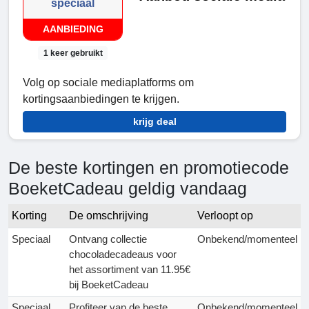
speciaal
AANBIEDING
1 keer gebruikt
Volg op sociale mediaplatforms om
kortingsaanbiedingen te krijgen.
krijg deal
De beste kortingen en promotiecode
BoeketCadeau geldig vandaag
Korting
De omschrijving
Verloopt op
Speciaal
Ontvang collectie
Onbekend/momenteel
chocoladecadeaus voor
het assortiment van 11.95€
bij BoeketCadeau
Speciaal
Profiteer van de beste
Onbekend/momenteel