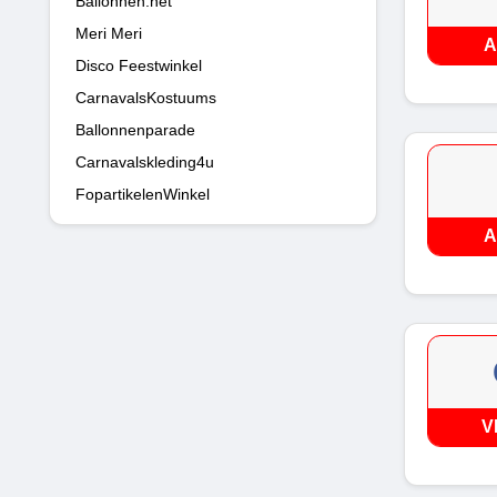
Ballonnen.net
Meri Meri
A
Disco Feestwinkel
CarnavalsKostuums
Ballonnenparade
Carnavalskleding4u
FopartikelenWinkel
A
V