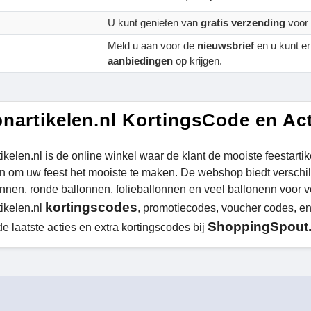
U kunt genieten van
gratis verzending
voor a
Meld u aan voor de
nieuwsbrief
en u kunt e
aanbiedingen
op krijgen.
onartikelen.nl KortingsCode en Ac
tikelen.nl is de online winkel waar de klant de mooiste feestart
n om uw feest het mooiste te maken. De webshop biedt verschi
onnen, ronde ballonnen, folieballonnen en veel ballonenn voor v
kortingscodes
tikelen.nl
, promotiecodes, voucher codes, e
ShoppingSpout.
de laatste acties en extra kortingscodes bij