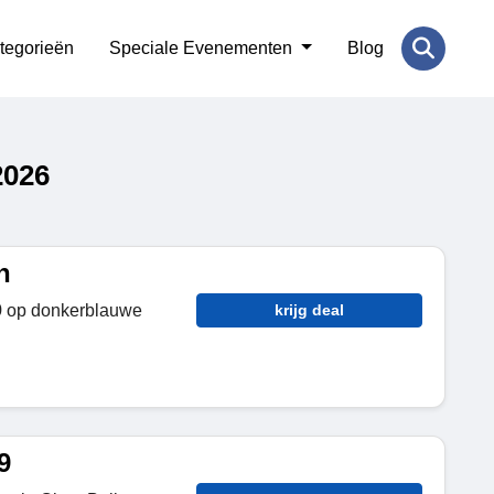
tegorieën
Speciale Evenementen
Blog
2026
n
9
op donkerblauwe
krijg deal
9