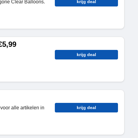
gorie Clear Balloons.
krijg deal
€5,99
krijg deal
voor alle artikelen in
krijg deal