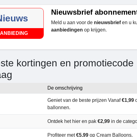
Nieuwsbrief abonnemen
Nieuws
Meld u aan voor de
nieuwsbrief
en u ku
aanbiedingen
op krijgen.
ANBIEDING
ste kortingen en promotiecode B
aag
De omschrijving
Geniet van de beste prijzen Vanaf
€1,99
o
ballonnen.
Ontdek het hier en pak
€2,99
in de catego
Profiteer met
€5,99
op Cream Balloons.