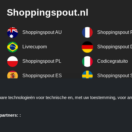
Shoppingspout.nl
Shoppingspout AU
Shoppingspout 
Livrecupom
Shoppingspout
Shoppingspout PL
Codicegratuito
Shoppingspout ES
Shoppingspout 
Shoppingspout UK
Shoppingspout 
kbare technologieën voor technische en, met uw toestemming, voor a
Shoppingspout NO
artners: :