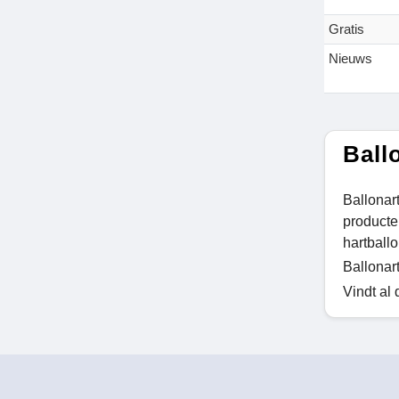
Gratis
Nieuws
Ball
Ballonar
producte
hartball
Ballonar
Vindt al 