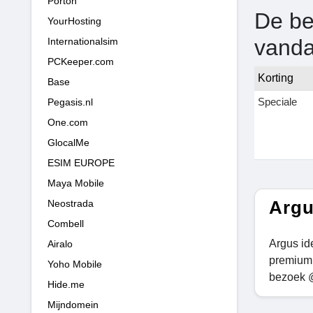
Porton
De be
YourHosting
vand
Internationalsim
PCKeeper.com
Korting
Base
Speciale
Pegasis.nl
One.com
GlocalMe
ESIM EUROPE
Maya Mobile
Argu
Neostrada
Combell
Argus id
Airalo
premium 
Yoho Mobile
bezoek @
Hide.me
Mijndomein