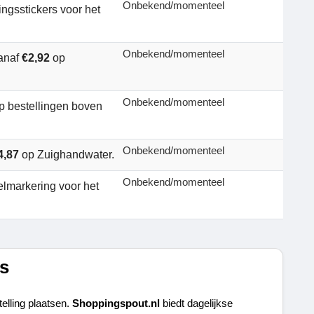
Onbekend/momenteel
ngsstickers voor het
Onbekend/momenteel
Vanaf
€2,92
op
Onbekend/momenteel
p bestellingen boven
Onbekend/momenteel
4,87
op Zuighandwater.
Onbekend/momenteel
lmarkering voor het
s
elling plaatsen. 
Shoppingspout.nl
 biedt dagelijkse 