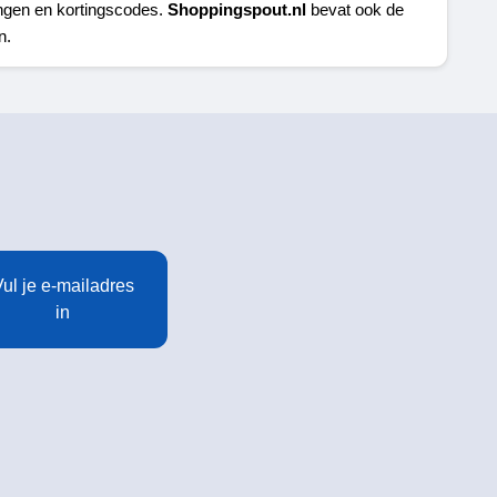
ngen en kortingscodes. 
Shoppingspout.nl
 bevat ook de 
n.
ul je e-mailadres
in