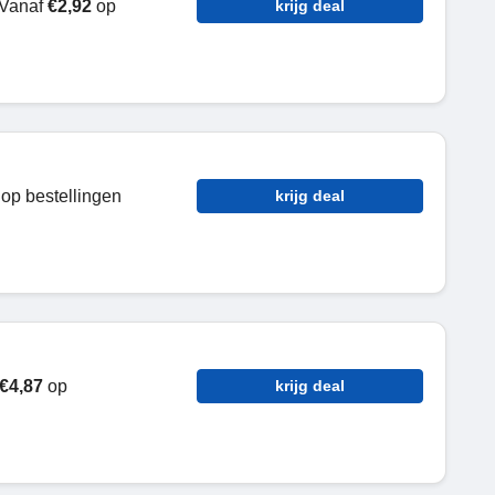
 Vanaf
€2,92
op
krijg deal
op bestellingen
krijg deal
€4,87
op
krijg deal