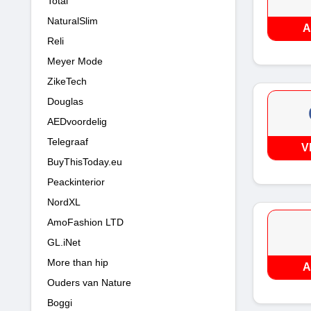
Total
NaturalSlim
A
Reli
Meyer Mode
ZikeTech
Douglas
AEDvoordelig
Telegraaf
V
BuyThisToday.eu
Peackinterior
NordXL
AmoFashion LTD
GL.iNet
More than hip
A
Ouders van Nature
Boggi