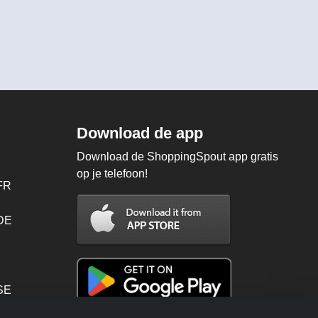
Download de app
Download de ShoppingSpout app gratis
op je telefoon!
FR
 DE
SE