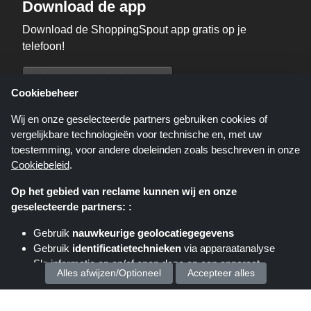
Download de app
Download de ShoppingSpout app gratis op je
telefoon!
Cookiebeheer
Wij en onze geselecteerde partners gebruiken cookies of
vergelijkbare technologieën voor technische en, met uw
toestemming, voor andere doeleinden zoals beschreven in onze
Cookiebeleid
.
Op het gebied van reclame kunnen wij en onze
geselecteerde partners: :
Gebruik
nauwkeurige geolocatiegegevens
Shoppingspout.nl is een website die u deals, kortingen en kortingscodes
Gebruik
identificatietechnieken
via apparaatanalyse
biedt; deze deals of aanbiedingen worden beschikbaar gesteld door
Sla informatie op en/of open deze op een apparaat
verschillende affiliate netwerken. Shoppingspout.nl of zijn medewerkers
Alles afwijzen/Optioneel
Accepteer alles
maken geen deel uit van het bestelproces wanneer u een bestelling plaatst
via deze links, zij ontvangen enkel een commissie via deze links/deals.
Wij verwerken uw persoonsgegevens voor :
auteursrechten © 2026 ShoppingSpout. Alle rechten voorbehouden.