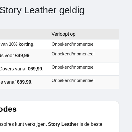
Story Leather geldig
Verloopt op
r van
10% korting
.
Onbekend/momenteel
Onbekend/momenteel
ds voor
€49,99
.
Onbekend/momenteel
 Covers vanaf
€69,99
.
Onbekend/momenteel
es vanaf
€89,99
.
Codes
soires kunt verkrijgen.
Story Leather
is de beste