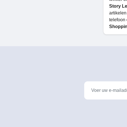
Story L
artikelen
telefoon
Shoppin