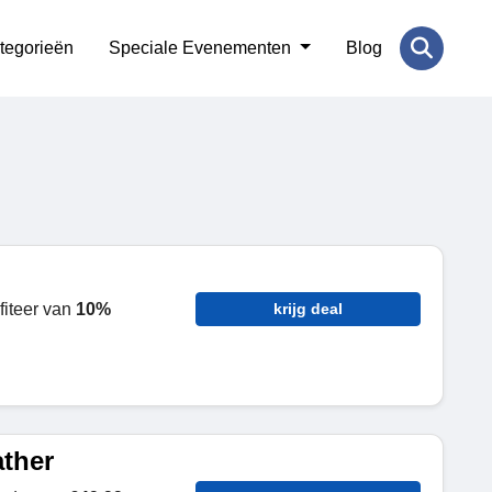
tegorieën
Speciale Evenementen
Blog
fiteer van
10%
krijg deal
ather