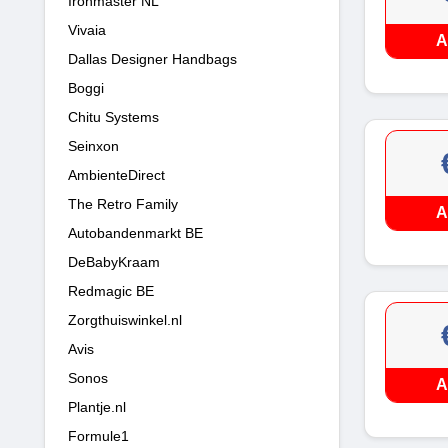
Ironmaster NL
Vivaia
A
Dallas Designer Handbags
Boggi
Chitu Systems
Seinxon
AmbienteDirect
The Retro Family
A
Autobandenmarkt BE
DeBabyKraam
Redmagic BE
Zorgthuiswinkel.nl
Avis
Sonos
A
Plantje.nl
Formule1