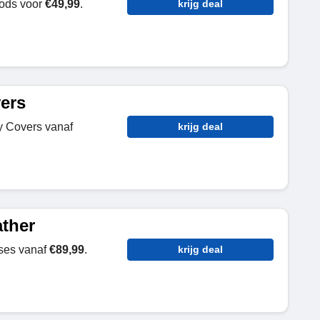
ods voor
€49,99
.
krijg deal
ers
y Covers vanaf
krijg deal
ather
ses vanaf
€89,99
.
krijg deal