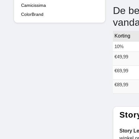
Camicissima
De be
ColorBrand
vand
Korting
10%
€49,99
€69,99
€89,99
Stor
Story L
winkel o